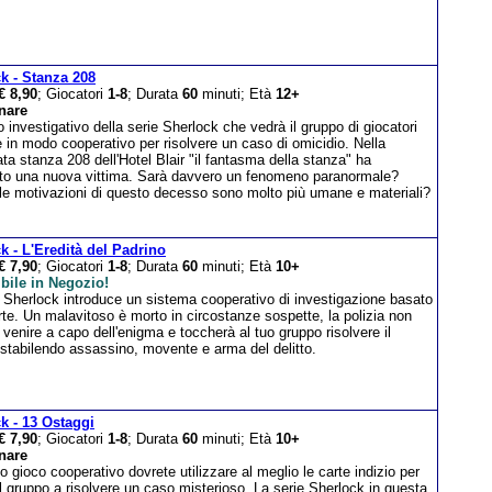
k - Stanza 208
€ 8,90
; Giocatori
1-8
; Durata
60
minuti; Età
12+
nare
 investigativo della serie Sherlock che vedrà il gruppo di giocatori
 in modo cooperativo per risolvere un caso di omicidio. Nella
ta stanza 208 dell'Hotel Blair "il fantasma della stanza" ha
to una nuova vittima. Sarà davvero un fenomeno paranormale?
le motivazioni di questo decesso sono molto più umane e materiali?
k - L'Eredità del Padrino
€ 7,90
; Giocatori
1-8
; Durata
60
minuti; Età
10+
bile in Negozio!
e Sherlock introduce un sistema cooperativo di investigazione basato
rte. Un malavitoso è morto in circostanze sospette, la polizia non
 venire a capo dell'enigma e toccherà al tuo gruppo risolvere il
 stabilendo assassino, movente e arma del delitto.
k - 13 Ostaggi
€ 7,90
; Giocatori
1-8
; Durata
60
minuti; Età
10+
nare
o gioco cooperativo dovrete utilizzare al meglio le carte indizio per
il gruppo a risolvere un caso misterioso. La serie Sherlock in questa