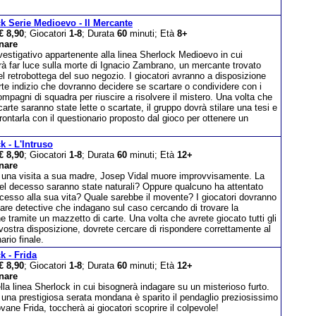
k Serie Medioevo - Il Mercante
€ 8,90
; Giocatori
1-8
; Durata
60
minuti; Età
8+
nare
estigativo appartenente alla linea Sherlock Medioevo in cui
à far luce sulla morte di Ignacio Zambrano, un mercante trovato
l retrobottega del suo negozio. I giocatori avranno a disposizione
rte indizio che dovranno decidere se scartare o condividere con i
ompagni di squadra per riuscire a risolvere il mistero. Una volta che
 carte saranno state lette o scartate, il gruppo dovrà stilare una tesi e
rontarla con il questionario proposto dal gioco per ottenere un
k - L'Intruso
€ 8,90
; Giocatori
1-8
; Durata
60
minuti; Età
12+
nare
 una visita a sua madre, Josep Vidal muore improvvisamente. La
el decesso saranno state naturali? Oppure qualcuno ha attentato
cesso alla sua vita? Quale sarebbe il movente? I giocatori dovranno
tare detective che indagano sul caso cercando di trovare la
e tramite un mazzetto di carte. Una volta che avrete giocato tutti gli
 vostra disposizione, dovrete cercare di rispondere correttamente al
ario finale.
k - Frida
€ 8,90
; Giocatori
1-8
; Durata
60
minuti; Età
12+
nare
la linea Sherlock in cui bisognerà indagare su un misterioso furto.
 una prestigiosa serata mondana è sparito il pendaglio preziosissimo
ovane Frida, toccherà ai giocatori scoprire il colpevole!