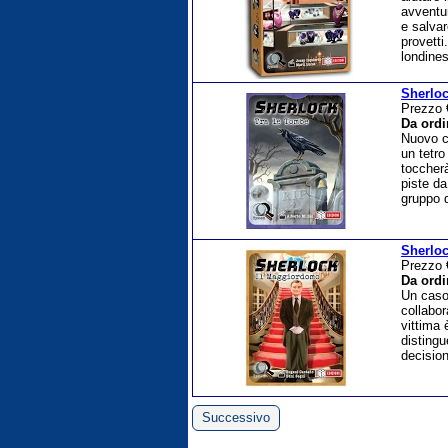
avventur
e salvar
provetti
londine
Sherloc
Prezzo
Da ordi
Nuovo ca
un tetr
toccherà
piste da
gruppo d
Sherloc
Prezzo
Da ordi
Un caso 
collabor
vittima 
distingu
decision
Successivo