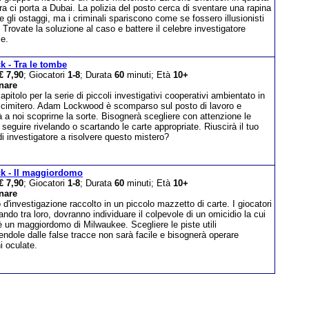
a ci porta a Dubai. La polizia del posto cerca di sventare una rapina
e gli ostaggi, ma i criminali spariscono come se fossero illusionisti
. Trovate la soluzione al caso e battere il celebre investigatore
se.
k - Tra le tombe
€ 7,90
; Giocatori
1-8
; Durata
60
minuti; Età
10+
nare
pitolo per la serie di piccoli investigativi cooperativi ambientato in
o cimitero. Adam Lockwood è scomparso sul posto di lavoro e
 a noi scoprirne la sorte. Bisognerà scegliere con attenzione le
 seguire rivelando o scartando le carte appropriate. Riuscirà il tuo
i investigatore a risolvere questo mistero?
k - Il maggiordomo
€ 7,90
; Giocatori
1-8
; Durata
60
minuti; Età
10+
nare
d'investigazione raccolto in un piccolo mazzetto di carte. I giocatori
ando tra loro, dovranno individuare il colpevole di un omicidio la cui
è un maggiordomo di Milwaukee. Scegliere le piste utili
endole dalle false tracce non sarà facile e bisognerà operare
i oculate.