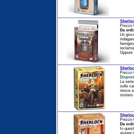
Sherloc
Prezzo
Da ordi
Un gioco
indagare
famigera
reclama
Oppure 
Sherloc
Prezzo
Disponi
La seri
sulle ca
riesce a
mistero
Sherloc
Prezzo
Da ordi
In quest
aiutare 