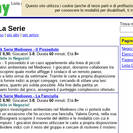
Lista giochi da tavolo categoria Sherlock - Q System: La Serie.
Questo sito utilizza i cookie (anche di terze parti e di profilazi
per conoscere le modalità per disabilitarli, ti 
Trova n
La Serie
so
|
più alto
|
per arrivo
Pagine
Negozi
k Serie Medioevo - Il Posseduto
€ 8,90
; Giocatori
1-8
; Durata
60
minuti; Età
8+
Elenco
bile in Negozio!
Pagin
 - Il posseduto è un caso appartenente alla linea di piccoli
Lista 
ativi ambientata nel Medioevo. I giocatori, dovranno collaborare tra
 scoprire quale morbo affligge il sindaco di un remoto paese,
o a letto ormai da settimane. Tramite le carte a propria disposizione
à fornire indizi ai propri compagni, cercando di stilare una tesi
ativa, quanto più solida possibile. Alla fine della partita un
ario fornito dal gioco, assegnerà il punteggio complessivo ottenuto.
k Serie Medioevo - La Fanciulla
€ 8,90
; Giocatori
1-8
; Durata
60
minuti; Età
8+
bile in Negozio!
gioco investigativo ambientato nel Medioevo che ci porterà sulle
i un assassino che ha ucciso una fanciulla, Valeria Gumà, nella sua
Bisognerà scoprire il movente del delitto e le modalità con cui è
mpiuto. I giocatori dovranno utilizzare le carte a propria disposizione
ividere indizi con il resto del gruppo e cercare di risolvere il mistero.