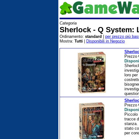
Categoria
Sherlock - Q System: 
Ordinamento:
standard
|
per prezzo più bas
Mostra:
Tutti
|
Disponibili in Negozio
Sherloc
Prezzo
Disponi
Sherlock
investig
loro per
costrett
bisogner
investig
question
Sherloc
Prezzo
Disponi
Piccolo 
tracce d
stanza. 
stato co
per cond