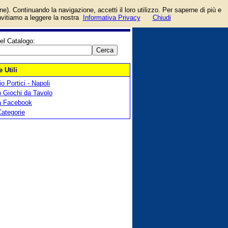
login/registrati
one). Continuando la navigazione, accetti il loro utilizzo. Per saperne di più e
guida
invitiamo a leggere la nostra
Informativa Privacy
Chiudi
el Catalogo:
 Utili
o Portici - Napoli
 Giochi da Tavolo
a Facebook
Categorie