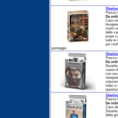
Sherloc
Prezzo
Da ordi
Caso inv
bisogner
morto ne
delle ca
propri c
tutte le
poi conf
punteggio.
Sherloc
Prezzo
Da ordi
Durante
cause d
con suc
interpre
soluzion
indizi a
question
Sherloc
Prezzo
Da ordi
Caso del
Durante
della gi