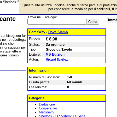
su Sherlock Serie Medioevo - Il Mercante e prezzo di vendita. Prodotto da MS
Questo sito utilizza i cookie (anche di terze parti e di profilazi
per conoscere le modalità per disabilitarli, ti 
rcante
Trova nel Catalogo:
Imma
GameWay -
Dove Siamo
 cui bisognerà far
Prezzo:
€ 8,90
 nel retrobottega
ndizio che
Status:
Da ordinare
ni di squadra per
Tipo:
Gioco da Tavolo
o state lette o
Editore:
MS Edizioni
l questionario
Autori:
Ricard Ibáñez
Informazioni
Numero di Giocatori:
1-8
Durata partita:
60 minuti
Età Minima:
8
Categorie
Deduzione
Cooperativo
Medioevo
Sherlock - Q System: La Serie