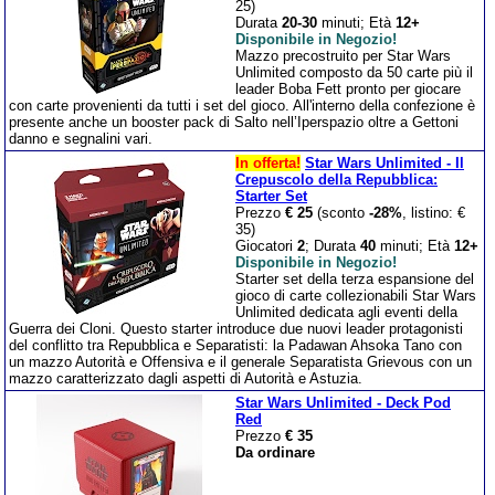
25)
Durata
20-30
minuti; Età
12+
Disponibile in Negozio!
Mazzo precostruito per Star Wars
Unlimited composto da 50 carte più il
leader Boba Fett pronto per giocare
con carte provenienti da tutti i set del gioco. All'interno della confezione è
presente anche un booster pack di Salto nell’Iperspazio oltre a Gettoni
danno e segnalini vari.
In offerta!
Star Wars Unlimited - Il
Crepuscolo della Repubblica:
Starter Set
Prezzo
€ 25
(sconto
-28%
, listino: €
35)
Giocatori
2
; Durata
40
minuti; Età
12+
Disponibile in Negozio!
Starter set della terza espansione del
gioco di carte collezionabili Star Wars
Unlimited dedicata agli eventi della
Guerra dei Cloni. Questo starter introduce due nuovi leader protagonisti
del conflitto tra Repubblica e Separatisti: la Padawan Ahsoka Tano con
un mazzo Autorità e Offensiva e il generale Separatista Grievous con un
mazzo caratterizzato dagli aspetti di Autorità e Astuzia.
Star Wars Unlimited - Deck Pod
Red
Prezzo
€ 35
Da ordinare