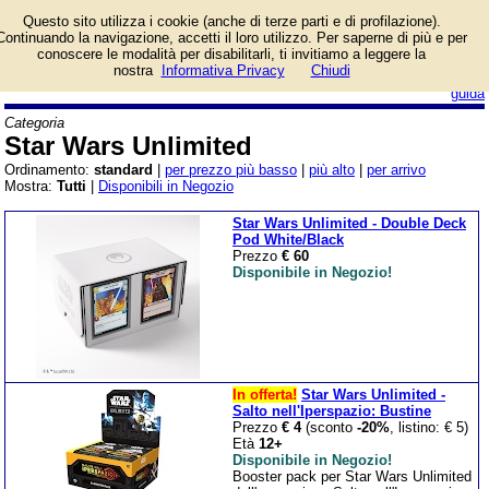
Lista giochi da tavolo
Questo sito utilizza i cookie (anche di terze parti e di profilazione).
categoria Star Wars
Continuando la navigazione, accetti il loro utilizzo. Per saperne di più e per
Unlimited.
conoscere le modalità per disabilitarli, ti invitiamo a leggere la
nostra
Informativa Privacy
Chiudi
login/registrati
guida
Categoria
Star Wars Unlimited
Ordinamento:
standard
|
per prezzo più basso
|
più alto
|
per arrivo
Mostra:
Tutti
|
Disponibili in Negozio
Star Wars Unlimited - Double Deck
Pod White/Black
Prezzo
€ 60
Disponibile in Negozio!
In offerta!
Star Wars Unlimited -
Salto nell'Iperspazio: Bustine
Prezzo
€ 4
(sconto
-20%
, listino: € 5)
Età
12+
Disponibile in Negozio!
Booster pack per Star Wars Unlimited