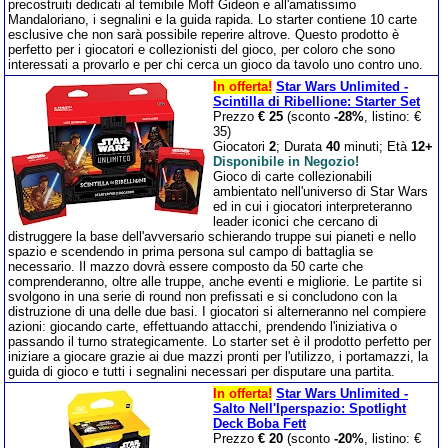
precostruiti dedicati al temibile Moff Gideon e all'amatissimo
Mandaloriano, i segnalini e la guida rapida. Lo starter contiene 10 carte
esclusive che non sarà possibile reperire altrove. Questo prodotto è
perfetto per i giocatori e collezionisti del gioco, per coloro che sono
interessati a provarlo e per chi cerca un gioco da tavolo uno contro uno.
In offerta!
Star Wars Unlimited -
Scintilla di Ribellione: Starter Set
Prezzo
€ 25
(sconto
-28%
, listino: €
35)
Giocatori
2
; Durata
40
minuti; Età
12+
Disponibile in Negozio!
Gioco di carte collezionabili
ambientato nell'universo di Star Wars
ed in cui i giocatori interpreteranno
leader iconici che cercano di
distruggere la base dell'avversario schierando truppe sui pianeti e nello
spazio e scendendo in prima persona sul campo di battaglia se
necessario. Il mazzo dovrà essere composto da 50 carte che
comprenderanno, oltre alle truppe, anche eventi e migliorie. Le partite si
svolgono in una serie di round non prefissati e si concludono con la
distruzione di una delle due basi. I giocatori si alterneranno nel compiere
azioni: giocando carte, effettuando attacchi, prendendo l'iniziativa o
passando il turno strategicamente. Lo starter set è il prodotto perfetto per
iniziare a giocare grazie ai due mazzi pronti per l'utilizzo, i portamazzi, la
guida di gioco e tutti i segnalini necessari per disputare una partita.
In offerta!
Star Wars Unlimited -
Salto Nell'Iperspazio: Spotlight
Deck Boba Fett
Prezzo
€ 20
(sconto
-20%
, listino: €