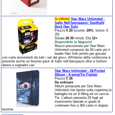
In offerta!
Star Wars Unlimited -
Salto Nell'Iperspazio: Spotlight
Deck Han Solo
Prezzo
€ 20
(sconto
-20%
, listino: €
25)
Durata
20-30
minuti; Età
12+
Disponibile in Negozio!
Mazzo precostruito per Star Wars
Unlimited composto da 50 carte più il
leader Han Solo pronto per giocare
con carte provenienti da tutti i set del gioco. All'interno della confezione è
presente anche un booster pack di Salto nell’Iperspazio oltre a Gettoni
danno e segnalini vari.
Star Wars Unlimited - 18-Pocket
Album - X-wing/Tie Fighter
Prezzo
€ 26
Da ordinare
Album portacarte per Star Wars
Unlimited che riporta sulla copertina la
battaglia tra un X-Wing ed un caccia
Tie. L'album presenta 20 fogli ad
inserimento laterale in grado di
contenere fino a 360 carte in doppia
bustina.