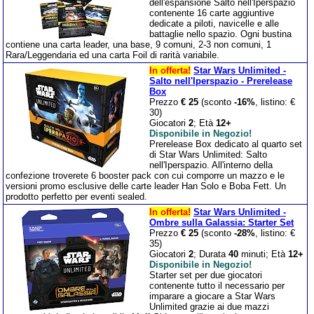
dell'espansione Salto nell'Iperspazio
contenente 16 carte aggiuntive
dedicate a piloti, navicelle e alle
battaglie nello spazio. Ogni bustina
contiene una carta leader, una base, 9 comuni, 2-3 non comuni, 1
Rara/Leggendaria ed una carta Foil di rarità variabile.
In offerta!
Star Wars Unlimited -
Salto nell'Iperspazio - Prerelease
Box
Prezzo
€ 25
(sconto
-16%
, listino: €
30)
Giocatori
2
; Età
12+
Disponibile in Negozio!
Prerelease Box dedicato al quarto set
di Star Wars Unlimited: Salto
nell'Iperspazio. All'interno della
confezione troverete 6 booster pack con cui comporre un mazzo e le
versioni promo esclusive delle carte leader Han Solo e Boba Fett. Un
prodotto perfetto per eventi sealed.
In offerta!
Star Wars Unlimited -
Ombre sulla Galassia: Starter Set
Prezzo
€ 25
(sconto
-28%
, listino: €
35)
Giocatori
2
; Durata
40
minuti; Età
12+
Disponibile in Negozio!
Starter set per due giocatori
contenente tutto il necessario per
imparare a giocare a Star Wars
Unlimited grazie ai due mazzi