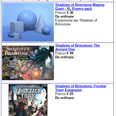
Shadows of Brimstone Magma
Giant - XL Enemy pack
Prezzo
€ 36
Da ordinare
Espansione per Shadows of
Brimstone.
Shadows of Brimstone: The
Ancient One
Prezzo
€ 49
Da ordinare
Shadows of Brimstone: Frontier
Town Expansion
Prezzo
€ 55
Da ordinare