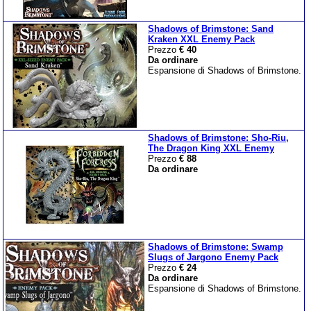
Shadows of Brimstone: Sand
Kraken XXL Enemy Pack
Prezzo
€ 40
Da ordinare
Espansione di Shadows of Brimstone.
Shadows of Brimstone: Sho-Riu,
The Dragon King XXL Enemy
Prezzo
€ 88
Da ordinare
Shadows of Brimstone: Swamp
Slugs of Jargono Enemy Pack
Prezzo
€ 24
Da ordinare
Espansione di Shadows of Brimstone.