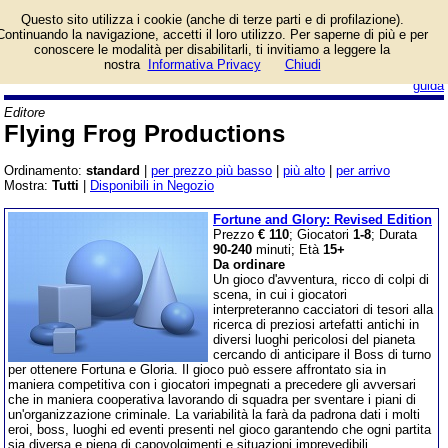
Catalogo prodotti Flying
Questo sito utilizza i cookie (anche di terze parti e di profilazione).
Frog Productions con
Continuando la navigazione, accetti il loro utilizzo. Per saperne di più e per
informazioni e prezzi.
conoscere le modalità per disabilitarli, ti invitiamo a leggere la
Giochi da Tavolo in vendita.
nostra
Informativa Privacy
Chiudi
login/registrati
guida
Editore
Flying Frog Productions
Ordinamento:
standard
|
per prezzo più basso
|
più alto
|
per arrivo
Mostra:
Tutti
|
Disponibili in Negozio
Fortune and Glory: Revised Edition
Prezzo
€ 110
; Giocatori
1-8
; Durata
90-240
minuti; Età
15+
Da ordinare
Un gioco d'avventura, ricco di colpi di
scena, in cui i giocatori
interpreteranno cacciatori di tesori alla
ricerca di preziosi artefatti antichi in
diversi luoghi pericolosi del pianeta
cercando di anticipare il Boss di turno
per ottenere Fortuna e Gloria. Il gioco può essere affrontato sia in
maniera competitiva con i giocatori impegnati a precedere gli avversari
che in maniera cooperativa lavorando di squadra per sventare i piani di
un'organizzazione criminale. La variabilità la farà da padrona dati i molti
eroi, boss, luoghi ed eventi presenti nel gioco garantendo che ogni partita
sia diversa e piena di capovolgimenti e situazioni imprevedibili.