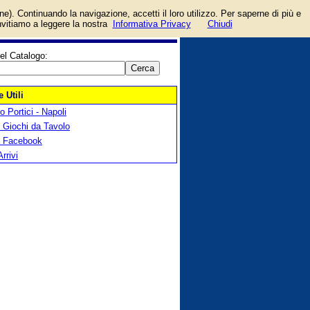
login/registrati
one). Continuando la navigazione, accetti il loro utilizzo. Per saperne di più e
guida
invitiamo a leggere la nostra
Informativa Privacy
Chiudi
el Catalogo:
 Utili
 Portici - Napoli
 Giochi da Tavolo
a Facebook
Arrivi