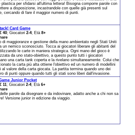
 plastica per sfidarsi all'ultima lettera! Bisogna comporre parole con
lettere a disposizione, incastrandole con quelle già presenti sul
e, cercando di fare il maggior numero di punti.
ttack! Card Game
€ 40
; Giocatori
2-4
; Età
8+
nare
 di maggioranze e gestione della mano ambientato negli Stati Uniti
a un nemico sconosciuto. Tocca ai giocatori liberare gli abitanti del
ilizzando le carte in maniera strategica. Ogni mano del gioco è
izzata da uno stato-obiettivo, a questo punto tutti i giocatori
nano una carta tank coperta e la rivelano simultaneamente. Colui che
ionato la carta più alta ottiene l'obiettivo ed un numero di modellini
i al valore della carta giocata. La partita termina quando uno dei
di punti oppure quando tutti gli stati sono liberi dall'invasione.
 Game Junior Pocket
€ 11
; Giocatori
2-4
; Età
6+
nare
 delle parole da disegnare e da indovinare, adatto anche a chi non sa
e! Versione junior in edizione da viaggio.