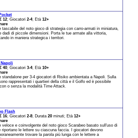
Pocket
€ 12
; Giocatori
2-4
; Età
12+
nare
 tascabile del noto gioco di strategia con carro-armati in miniatura,
e dadi di piccole dimensioni. Porta le tue armate alla vittoria,
ando in maniera strategica i territori.
 Napoli
€ 40
; Giocatori
3-4
; Età
10+
nare
 standalone per 3-4 giocatori di Risiko ambientata a Napoli. Sulla
no rappresentati i quartieri della città e il Golfo ed è possibile
 con o senza la modalità Time Attack.
eo Flash
€ 16
; Giocatori
2-8
; Durata
20
minuti; Età
12+
nare
 veloce e coinvolgente del noto gioco Scarabeo basato sull'uso di
 riportano le lettere su ciascuna faccia. I giocatori devono
raneamente trovare la parola più lunga con le lettere a