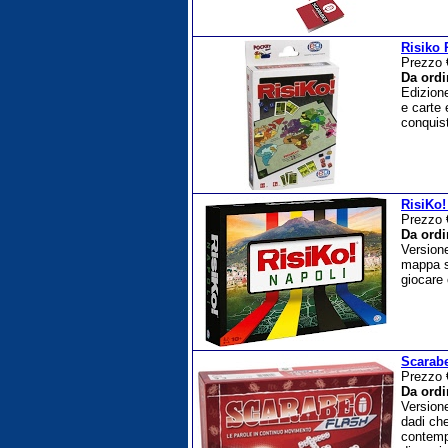
Risiko 
Prezzo
Da ordi
Edizione
e carte 
conquist
RisiKo!
Prezzo
Da ordi
Versione
mappa so
giocare
Scarab
Prezzo
Da ordi
Versione
dadi che
contempo