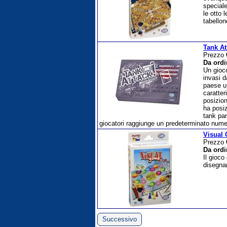
speciale
le otto 
tabellon
Tank A
Prezzo
Da ordi
Un gioco
invasi d
paese ut
caratter
posizio
ha posiz
tank par
giocatori raggiunge un predeterminato numero 
Visual
Prezzo
Da ordi
Il gioco
disegnar
Successivo