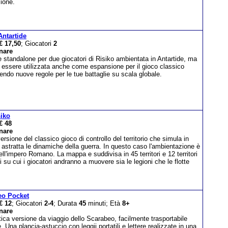
ione.
Antartide
€ 17,50
; Giocatori
2
nare
 standalone per due giocatori di Risiko ambientata in Antartide, ma
 essere utilizzata anche come espansione per il gioco classico
endo nuove regole per le tue battaglie su scala globale.
iko
€ 48
nare
rsione del classico gioco di controllo del territorio che simula in
astratta le dinamiche della guerra. In questo caso l'ambientazione è
ell'impero Romano. La mappa e suddivisa in 45 territori e 12 territori
i su cui i giocatori andranno a muovere sia le legioni che le flotte
eo Pocket
€ 12
; Giocatori
2-4
; Durata
45
minuti; Età
8+
nare
ica versione da viaggio dello Scarabeo, facilmente trasportabile
 Una plancia-astuccio con leggii portatili e lettere realizzate in una