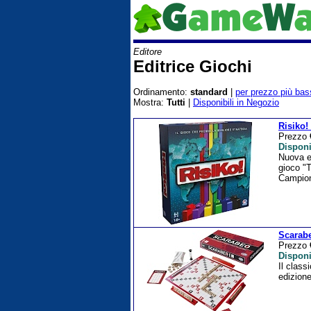
Editore
Editrice Giochi
Ordinamento:
standard
|
per prezzo più bas
Mostra:
Tutti
|
Disponibili in Negozio
Risiko!
Prezzo
Disponi
Nuova ed
gioco "T
Campiona
Scarab
Prezzo
Disponi
Il class
edizione