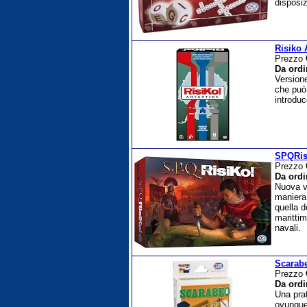
disposiz
Risiko 
Prezzo
Da ordi
Versione
che può
introduc
SPQRis
Prezzo
Da ordi
Nuova ve
maniera 
quella d
marittim
navali.
Scarab
Prezzo
Da ordi
Una prat
ovunque.