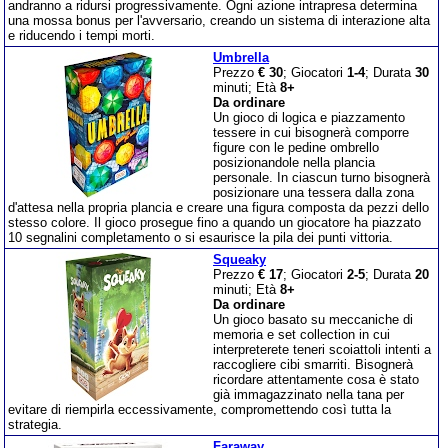
andranno a ridursi progressivamente. Ogni azione intrapresa determina
una mossa bonus per l'avversario, creando un sistema di interazione alta
e riducendo i tempi morti.
Umbrella
Prezzo
€ 30
; Giocatori
1-4
; Durata
30
minuti; Età
8+
Da ordinare
Un gioco di logica e piazzamento
tessere in cui bisognerà comporre
figure con le pedine ombrello
posizionandole nella plancia
personale. In ciascun turno bisognerà
posizionare una tessera dalla zona
d'attesa nella propria plancia e creare una figura composta da pezzi dello
stesso colore. Il gioco prosegue fino a quando un giocatore ha piazzato
10 segnalini completamento o si esaurisce la pila dei punti vittoria.
Squeaky
Prezzo
€ 17
; Giocatori
2-5
; Durata
20
minuti; Età
8+
Da ordinare
Un gioco basato su meccaniche di
memoria e set collection in cui
interpreterete teneri scoiattoli intenti a
raccogliere cibi smarriti. Bisognerà
ricordare attentamente cosa è stato
già immagazzinato nella tana per
evitare di riempirla eccessivamente, compromettendo così tutta la
strategia.
Faraway