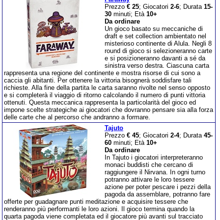
Prezzo
€ 25
; Giocatori
2-6
; Durata
15-
30
minuti; Età
10+
Da ordinare
Un gioco basato su meccaniche di
draft e set collection ambientato nel
misterioso continente di Alula. Negli 8
round di gioco si selezioneranno carte
e si posizioneranno davanti a sé da
sinistra verso destra. Ciascuna carta
rappresenta una regione del continente e mostra risorse di cui sono a
caccia gli abitanti. Per ottenere la vittoria bisognerà soddisfare tali
richieste. Alla fine della partita le carta saranno rivolte nel senso opposto
e si completerà il viaggio di ritorno calcolando il numero di punti vittoria
ottenuti. Questa meccanica rappresenta la particolarità del gioco ed
impone scelte strategiche ai giocatori che dovranno pensare sia alla forza
delle carte che al percorso che andranno a formare.
Tajuto
Prezzo
€ 45
; Giocatori
2-4
; Durata
45-
60
minuti; Età
10+
Da ordinare
In Tajuto i giocatori interpreteranno
monaci buddisti che cercano di
raggiungere il Nirvana. In ogni turno
potranno attivare le loro tessere
azione per poter pescare i pezzi della
pagoda da assemblare, potranno fare
offerte per guadagnare punti meditazione e acquisire tessere che
renderanno più performanti le loro azioni. Il gioco termina quando la
quarta pagoda viene completata ed il giocatore più avanti sul tracciato