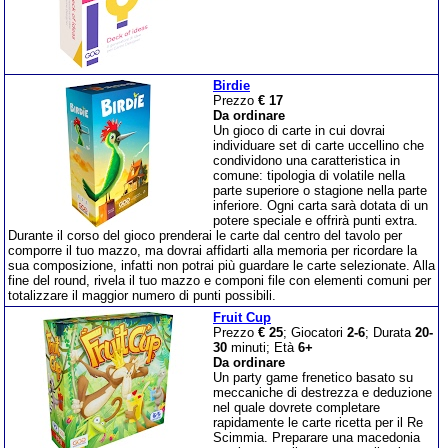
Birdie
Prezzo
€ 17
Da ordinare
Un gioco di carte in cui dovrai
individuare set di carte uccellino che
condividono una caratteristica in
comune: tipologia di volatile nella
parte superiore o stagione nella parte
inferiore. Ogni carta sarà dotata di un
potere speciale e offrirà punti extra.
Durante il corso del gioco prenderai le carte dal centro del tavolo per
comporre il tuo mazzo, ma dovrai affidarti alla memoria per ricordare la
sua composizione, infatti non potrai più guardare le carte selezionate. Alla
fine del round, rivela il tuo mazzo e componi file con elementi comuni per
totalizzare il maggior numero di punti possibili.
Fruit Cup
Prezzo
€ 25
; Giocatori
2-6
; Durata
20-
30
minuti; Età
6+
Da ordinare
Un party game frenetico basato su
meccaniche di destrezza e deduzione
nel quale dovrete completare
rapidamente le carte ricetta per il Re
Scimmia. Preparare una macedonia