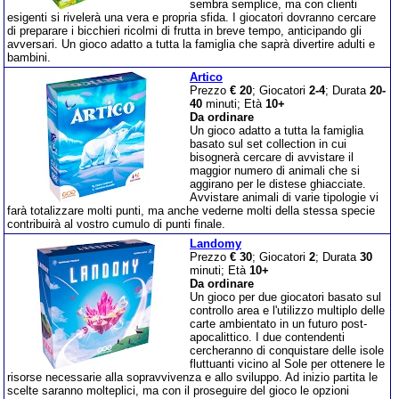
sembra semplice, ma con clienti
esigenti si rivelerà una vera e propria sfida. I giocatori dovranno cercare
di preparare i bicchieri ricolmi di frutta in breve tempo, anticipando gli
avversari. Un gioco adatto a tutta la famiglia che saprà divertire adulti e
bambini.
Artico
Prezzo
€ 20
; Giocatori
2-4
; Durata
20-
40
minuti; Età
10+
Da ordinare
Un gioco adatto a tutta la famiglia
basato sul set collection in cui
bisognerà cercare di avvistare il
maggior numero di animali che si
aggirano per le distese ghiacciate.
Avvistare animali di varie tipologie vi
farà totalizzare molti punti, ma anche vederne molti della stessa specie
contribuirà al vostro cumulo di punti finale.
Landomy
Prezzo
€ 30
; Giocatori
2
; Durata
30
minuti; Età
10+
Da ordinare
Un gioco per due giocatori basato sul
controllo area e l'utilizzo multiplo delle
carte ambientato in un futuro post-
apocalittico. I due contendenti
cercheranno di conquistare delle isole
fluttuanti vicino al Sole per ottenere le
risorse necessarie alla sopravvivenza e allo sviluppo. Ad inizio partita le
scelte saranno molteplici, ma con il proseguire del gioco le opzioni