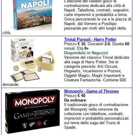
L'edizione del celebre gioco di
contrattazione dedicata alla città di
Napoli. Tabellone, contratti, segnalini,
carte imprevisti e probabilità a tema.
Gioca percorrendo le vie e le piazze di
Napoli, dal Vomero a Posillipo
passando per molti altri luoghi della
città.
Trivial Pursuit - Harry Potter
Prezzo
€ 16
; Giocatori
2-6
; Durata
60
minuti; Età
8+
Disponibile in Negozio!
Versione del classico Trivial dedicata
alla saga di Harry Potter. Sei le
categorie previste: Arti Oscure,
Hogwarts, Incantesimi e Pozioni,
Oggetti Magici, Maghi Importanti e
Creature Fantastiche. Contiene 600
domande.
Monopoly - Game of Thrones
Prezzo
€ 40
Da ordinare
Il tradizionale gioco di contrattazione
del Monopoly nella versione da
collezione con tabellone, contratti,
imprevisti e probabilità personalizzati
sul tema della saga del Trono di
Spade.