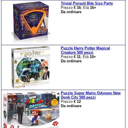
Trivial Pursuit Bite Size Party
Prezzo
€ 16
; Età
16+
Da ordinare
Puzzle Harry Potter Magical
Creature 500 pezzi
Prezzo
€ 11
; Età
10+
Da ordinare
Puzzle Super Mario Odyssey New
Donk City 500 pezzi
Prezzo
€ 12
Da ordinare