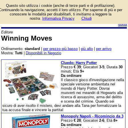
Catalogo prodotti
Questo sito utilizza i cookie (anche di terze parti e di profilazione).
Winning Moves con
Continuando la navigazione, accetti il loro utilizzo. Per saperne di più e per
informazioni e prezzi.
conoscere le modalità per disabilitarli, ti invitiamo a leggere la
Giochi da Tavolo in vendita.
nostra
Informativa Privacy
Chiudi
login/registrati
guida
Editore
Winning Moves
Ordinamento:
standard
|
per prezzo più basso
|
più alto
|
per arrivo
Mostra:
Tutti
|
Disponibili in Negozio
Cluedo: Harry Potter
Prezzo
€ 39
; Giocatori
3-5
; Durata
30
minuti; Età
9+
Da ordinare
Il classico gioco d'investigazione nella
speciale versione ambientata nel
mondo di Harry Potter. Dovrai
muoverti nei meandri di Hogwarts alla
ricerca di assassino, arma del delitto
e scena del crimine. Quando sei
sicuro di aver risolto il mistero, devi andare alla Tana per formalizzare la
tua accusa finale e vincere la partita!
Monopoly Napoli - Ricomincio da 3
Prezzo
€ 28
; Giocatori
2-6
; Età
8+
Da ordinare