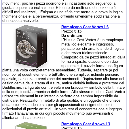
movimenti, poiché i pezzi scorrono e si incastrano solo seguendo la
giusta sequenza e inclinazione. Ritenuto da molti uno dei puzzle più
difficili mai realizzati, l’Enigma è una sfida che mette alla prova la logica
tridimensionale e la perseveranza, offrendo un’enorme soddisfazione a
chi riesce a risolverlo.
Rompicapo Cast Vortex L6
Prezzo
€ 15
Da ordinare
L’Huzzle Cast Vortex è un rompicapo
metallico elegante e ingegnoso,
pensato per chi ama le sfide di logica
e destrezza tridimensionale.
Composto da tre pezzi intrecciati dalla
forma a spirale, ciascuno con due
sporgenze, il puzzle forma una figura
piatta una volta completamente assemblato. Tuttavia, separare (e poi
ricomporre) questi elementi è tutt’altro che semplice: richiede pensiero
spaziale, pazienza e precisione dei movimenti. L’ispirazione alla base del
design deriva dalla statua di Asura, antica divinità indiana e protettore del
Buddhismo, raffigurato con tre volti e sei braccia — simbolo della trinità e
della complessità armoniosa delle forme. Allo stesso modo, il Cast Vortex
unisce tre elementi in un intreccio perfetto che sembra impossibile da
districare. Realizzato in metallo di alta qualità, è un oggetto che unisce
sfida e bellezza, ideale sia per gli appassionati di enigmi che per i
collezionisti di puzzle artistici. Un vero test di concentrazione e ingegno
firmato Hanayama, in cui ogni piccolo movimento può avvicinarti o
allontanarti dalla soluzione.
Rompicapo Cast Arrows L3
Prezzo
€ 15