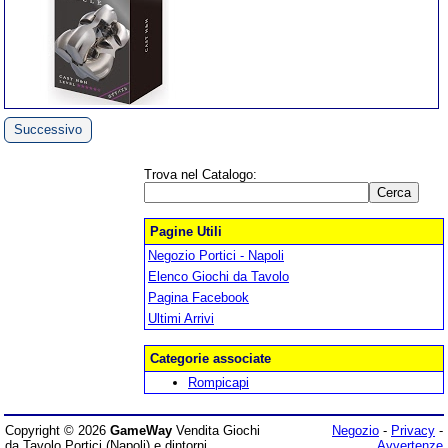
Successivo
Trova nel Catalogo:
Pagine Utili
Negozio Portici - Napoli
Elenco Giochi da Tavolo
Pagina Facebook
Ultimi Arrivi
Categorie associate
Rompicapi
Copyright © 2026
GameWay
Vendita Giochi
Negozio
-
Privacy
-
da Tavolo Portici (Napoli) e dintorni
Avvertenze