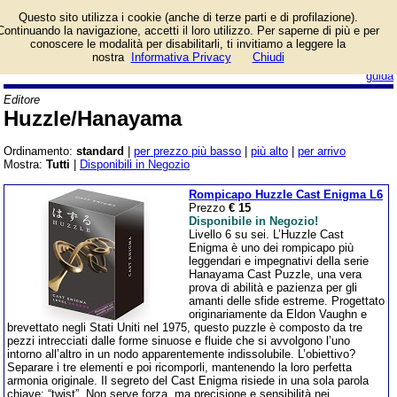
Catalogo prodotti
Questo sito utilizza i cookie (anche di terze parti e di profilazione).
Huzzle/Hanayama con
Continuando la navigazione, accetti il loro utilizzo. Per saperne di più e per
informazioni e prezzi.
conoscere le modalità per disabilitarli, ti invitiamo a leggere la
Giochi da Tavolo in vendita.
nostra
Informativa Privacy
Chiudi
login/registrati
guida
Editore
Huzzle/Hanayama
Ordinamento:
standard
|
per prezzo più basso
|
più alto
|
per arrivo
Mostra:
Tutti
|
Disponibili in Negozio
Rompicapo Huzzle Cast Enigma L6
Prezzo
€ 15
Disponibile in Negozio!
Livello 6 su sei. L’Huzzle Cast
Enigma è uno dei rompicapo più
leggendari e impegnativi della serie
Hanayama Cast Puzzle, una vera
prova di abilità e pazienza per gli
amanti delle sfide estreme. Progettato
originariamente da Eldon Vaughn e
brevettato negli Stati Uniti nel 1975, questo puzzle è composto da tre
pezzi intrecciati dalle forme sinuose e fluide che si avvolgono l’uno
intorno all’altro in un nodo apparentemente indissolubile. L’obiettivo?
Separare i tre elementi e poi ricomporli, mantenendo la loro perfetta
armonia originale. Il segreto del Cast Enigma risiede in una sola parola
chiave: “twist”. Non serve forza, ma precisione e sensibilità nei