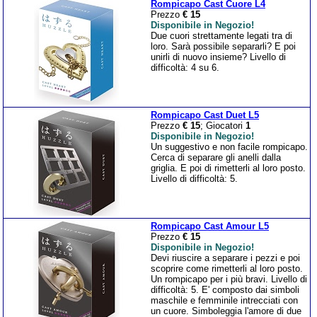
Rompicapo Cast Cuore L4
Prezzo
€ 15
Disponibile in Negozio!
Due cuori strettamente legati tra di
loro. Sarà possibile separarli? E poi
unirli di nuovo insieme? Livello di
difficoltà: 4 su 6.
Rompicapo Cast Duet L5
Prezzo
€ 15
; Giocatori
1
Disponibile in Negozio!
Un suggestivo e non facile rompicapo.
Cerca di separare gli anelli dalla
griglia. E poi di rimetterli al loro posto.
Livello di difficoltà: 5.
Rompicapo Cast Amour L5
Prezzo
€ 15
Disponibile in Negozio!
Devi riuscire a separare i pezzi e poi
scoprire come rimetterli al loro posto.
Un rompicapo per i più bravi. Livello di
difficoltà: 5. E' composto dai simboli
maschile e femminile intrecciati con
un cuore. Simboleggia l'amore di due