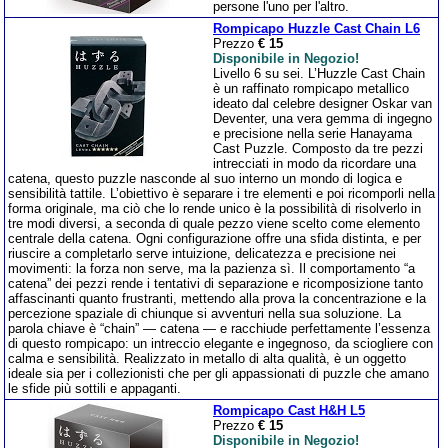
persone l'uno per l'altro.
Rompicapo Huzzle Cast Chain L6
Prezzo
€ 15
Disponibile in Negozio!
Livello 6 su sei. L’Huzzle Cast Chain
è un raffinato rompicapo metallico
ideato dal celebre designer Oskar van
Deventer, una vera gemma di ingegno
e precisione nella serie Hanayama
Cast Puzzle. Composto da tre pezzi
intrecciati in modo da ricordare una
catena, questo puzzle nasconde al suo interno un mondo di logica e
sensibilità tattile. L’obiettivo è separare i tre elementi e poi ricomporli nella
forma originale, ma ciò che lo rende unico è la possibilità di risolverlo in
tre modi diversi, a seconda di quale pezzo viene scelto come elemento
centrale della catena. Ogni configurazione offre una sfida distinta, e per
riuscire a completarlo serve intuizione, delicatezza e precisione nei
movimenti: la forza non serve, ma la pazienza sì. Il comportamento “a
catena” dei pezzi rende i tentativi di separazione e ricomposizione tanto
affascinanti quanto frustranti, mettendo alla prova la concentrazione e la
percezione spaziale di chiunque si avventuri nella sua soluzione. La
parola chiave è “chain” — catena — e racchiude perfettamente l’essenza
di questo rompicapo: un intreccio elegante e ingegnoso, da sciogliere con
calma e sensibilità. Realizzato in metallo di alta qualità, è un oggetto
ideale sia per i collezionisti che per gli appassionati di puzzle che amano
le sfide più sottili e appaganti.
Rompicapo Cast H&H L5
Prezzo
€ 15
Disponibile in Negozio!