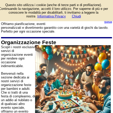
Esplora i nostri servizi di
Questo sito utilizza i cookie (anche di terze parti e di profilazione).
organizzazione feste per
Continuando la navigazione, accetti il loro utilizzo. Per saperne di più e per
tutte le età, non solo per
conoscere le modalità per disabilitarli, ti invitiamo a leggere la
bambini, inclusi compleanni, prime
nostra
Informativa Privacy
Chiudi
login/registrati
comunioni e addii al nubilato.
guida
Offriamo pianificazione, eventi
personalizzati e divertimento garantito con una varietà di giochi da tavolo.
Perfetto per ogni occasione speciale.
Organizzazione Feste
Scopri i nostri esclusivi
servizi di
organizzazione eventi
per rendere ogni
occasione
indimenticabile.
Benvenuti nella
sezione dedicata ai
nostri servizi di
organizzazione feste
per bambini e adulti.
Che si tratti di una
festa di compleanno, di
un addio al nubilato o
di qualsiasi altro
evento speciale,
offriamo un evento