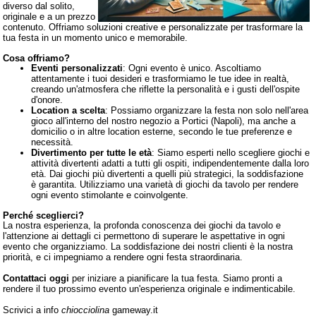
diverso dal solito,
originale e a un prezzo
contenuto. Offriamo soluzioni creative e personalizzate per trasformare la
tua festa in un momento unico e memorabile.
Cosa offriamo?
Eventi personalizzati
: Ogni evento è unico. Ascoltiamo
attentamente i tuoi desideri e trasformiamo le tue idee in realtà,
creando un'atmosfera che riflette la personalità e i gusti dell'ospite
d'onore.
Location a scelta
: Possiamo organizzare la festa non solo nell'area
gioco all'interno del nostro negozio a Portici (Napoli), ma anche a
domicilio o in altre location esterne, secondo le tue preferenze e
necessità.
Divertimento per tutte le età
: Siamo esperti nello scegliere giochi e
attività divertenti adatti a tutti gli ospiti, indipendentemente dalla loro
età. Dai giochi più divertenti a quelli più strategici, la soddisfazione
è garantita. Utilizziamo una varietà di giochi da tavolo per rendere
ogni evento stimolante e coinvolgente.
Perché sceglierci?
La nostra esperienza, la profonda conoscenza dei giochi da tavolo e
l'attenzione ai dettagli ci permettono di superare le aspettative in ogni
evento che organizziamo. La soddisfazione dei nostri clienti è la nostra
priorità, e ci impegniamo a rendere ogni festa straordinaria.
Contattaci oggi
per iniziare a pianificare la tua festa. Siamo pronti a
rendere il tuo prossimo evento un'esperienza originale e indimenticabile.
Scrivici a info
chiocciolina
gameway.it