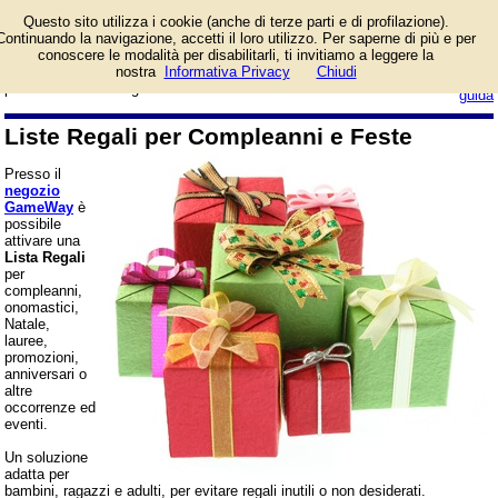
E' possibile preparare
Questo sito utilizza i cookie (anche di terze parti e di profilazione).
una lista di regali tra cui
Continuando la navigazione, accetti il loro utilizzo. Per saperne di più e per
dare la scelta o
conoscere le modalità per disabilitarli, ti invitiamo a leggere la
prevedere delle quote con cui si
nostra
Informativa Privacy
Chiudi
login/registrati
può contribuire al regalo.
guida
Liste Regali per Compleanni e Feste
Presso il
negozio
GameWay
è
possibile
attivare una
Lista Regali
per
compleanni,
onomastici,
Natale,
lauree,
promozioni,
anniversari o
altre
occorrenze ed
eventi.
Un soluzione
adatta per
bambini, ragazzi e adulti, per evitare regali inutili o non desiderati.