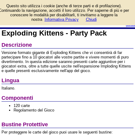
Informazioni su Exploding
Questo sito utilizza i cookie (anche di terze parti e di profilazione).
Kittens - Party Pack e
Continuando la navigazione, accetti il loro utilizzo. Per saperne di più e per
prezzo di vendita.
conoscere le modalità per disabilitarli, ti invitiamo a leggere la
Prodotto da Asmodee Italia
login/registrati
nostra
Informativa Privacy
Chiudi
guida
Exploding Kittens - Party Pack
Descrizione
Versione formato gigante di Exploding Kittens che vi consentirà di far
partecipare fino a 10 giocatori alle vostre partite e vivere momenti di puro
divertimento. In questa edizione saranno presenti carte aggiuntive per i
giocatori extra, oltre a tutte quelle uscite nell'espansione Imploding Kittens
e quelle presenti esclusivamente nell'app del gioco.
Lingua
Italiano.
Componenti
120 carte
Regolamento del Gioco
Bustine Protettive
Per proteggere le carte del gioco puoi usare le seguenti bustine: