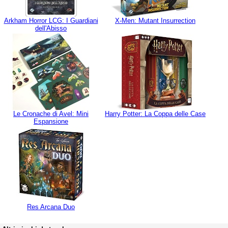
Arkham Horror LCG: I Guardiani
X-Men: Mutant Insurrection
dell'Abisso
Le Cronache di Avel: Mini
Harry Potter: La Coppa delle Case
Espansione
Res Arcana Duo