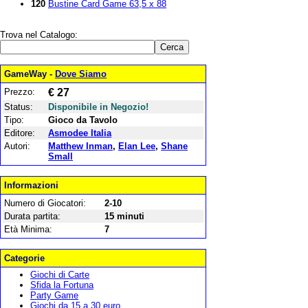
120
Bustine Card Game 63,5 x 88
Trova nel Catalogo:
GameWay -
Dove Siamo
Prezzo:
€ 27
Status:
Disponibile in Negozio!
Tipo:
Gioco da Tavolo
Editore:
Asmodee Italia
Autori:
Matthew Inman
,
Elan Lee
,
Shane
Small
Informazioni
Numero di Giocatori:
2-10
Durata partita:
15 minuti
Età Minima:
7
Categorie
Giochi di Carte
Sfida la Fortuna
Party Game
Giochi da 15 a 30 euro