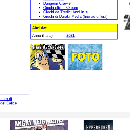
Dungeon Crawler
Giochi oltre i 50 euro
Giochi da Tredici Anni in su
Giochi di Durata Media (fino ad un'ora)
Altri dati
Anno (Italia):
2021
cato di
del Calice