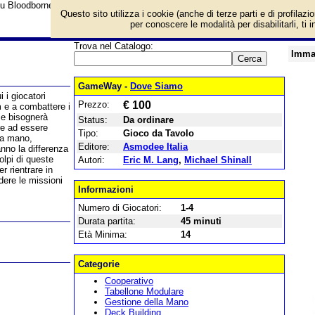
u Bloodborne - Il Gioco da Tavolo e prezzo di vendita. Prodotto da Asmodee I
Questo sito utilizza i cookie (anche di terze parti e di profilazi
per conoscere le modalità per disabilitarli, ti 
Trova nel Catalogo:
Imma
GameWay -
Dove Siamo
 i giocatori
Prezzo:
€ 100
m e a combattere i
i e bisognerà
Status:
Da ordinare
re ad essere
Tipo:
Gioco da Tavolo
lla mano,
Editore:
Asmodee Italia
ranno la differenza
colpi di queste
Autori:
Eric M. Lang
,
Michael Shinall
r rientrare in
dere le missioni
Informazioni
Numero di Giocatori:
1-4
Durata partita:
45 minuti
Età Minima:
14
Categorie
Cooperativo
Tabellone Modulare
Gestione della Mano
Deck Building