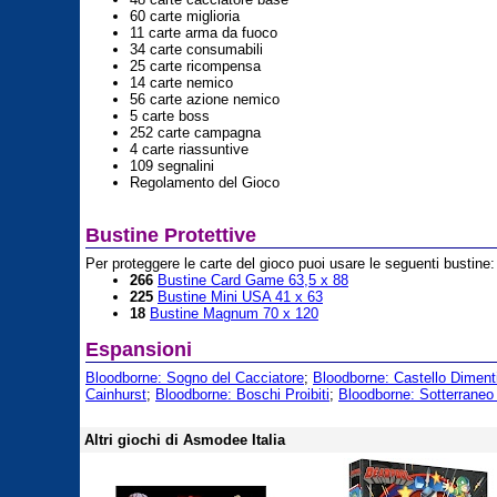
60 carte miglioria
11 carte arma da fuoco
34 carte consumabili
25 carte ricompensa
14 carte nemico
56 carte azione nemico
5 carte boss
252 carte campagna
4 carte riassuntive
109 segnalini
Regolamento del Gioco
Bustine Protettive
Per proteggere le carte del gioco puoi usare le seguenti bustine:
266
Bustine Card Game 63,5 x 88
225
Bustine Mini USA 41 x 63
18
Bustine Magnum 70 x 120
Espansioni
Bloodborne: Sogno del Cacciatore
;
Bloodborne: Castello Dimenti
Cainhurst
;
Bloodborne: Boschi Proibiti
;
Bloodborne: Sotterraneo 
Altri giochi di Asmodee Italia