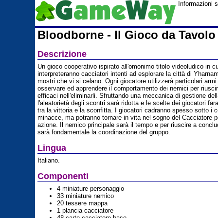
Informazioni s
Bloodborne - Il Gioco da Tavolo
Descrizione
Un gioco cooperativo ispirato all'omonimo titolo videoludico in cui
interpreteranno cacciatori intenti ad esplorare la città di Yharna
mostri che vi si celano. Ogni giocatore utilizzerà particolari arm
osservare ed apprendere il comportamento dei nemici per riusci
efficaci nell'eliminarli. Sfruttando una meccanica di gestione de
l'aleatorietà degli scontri sarà ridotta e le scelte dei giocatori fa
tra la vittoria e la sconfitta. I giocatori cadranno spesso sotto i 
minacce, ma potranno tornare in vita nel sogno del Cacciatore pe
azione. Il nemico principale sarà il tempo e per riuscire a conclu
sarà fondamentale la coordinazione del gruppo.
Lingua
Italiano.
Componenti
4 miniature personaggio
33 miniature nemico
20 tessere mappa
1 plancia cacciatore
48 carte cacciatore base