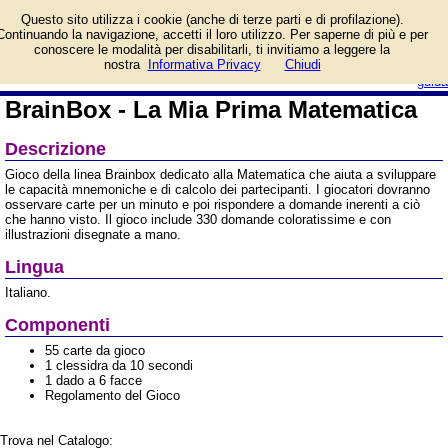
Informazioni su BrainBox -
Questo sito utilizza i cookie (anche di terze parti e di profilazione).
La Mia Prima Matematica
Continuando la navigazione, accetti il loro utilizzo. Per saperne di più e per
e prezzo di vendita.
conoscere le modalità per disabilitarli, ti invitiamo a leggere la
Prodotto da Asmodee Italia
login/registrati
nostra
Informativa Privacy
Chiudi
guida
BrainBox - La Mia Prima Matematica
Descrizione
Gioco della linea Brainbox dedicato alla Matematica che aiuta a sviluppare
le capacità mnemoniche e di calcolo dei partecipanti. I giocatori dovranno
osservare carte per un minuto e poi rispondere a domande inerenti a ciò
che hanno visto. Il gioco include 330 domande coloratissime e con
illustrazioni disegnate a mano.
Lingua
Italiano.
Componenti
55 carte da gioco
1 clessidra da 10 secondi
1 dado a 6 facce
Regolamento del Gioco
Trova nel Catalogo: