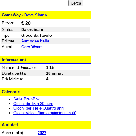
GameWay -
Dove Siamo
Prezzo:
€ 20
Status:
Da ordinare
Tipo:
Gioco da Tavolo
Editore:
Asmodee Italia
Autori:
Gary Wyatt
Informazioni
Numero di Giocatori:
1-16
Durata partita:
10 minuti
Età Minima:
4
Categorie
Serie BrainBox
Giochi da 15 a 30 euro
Giochi per Tre e Quattro anni
Giochi Veloci (fino a quindici minuti)
Altri dati
Anno (Italia):
2023