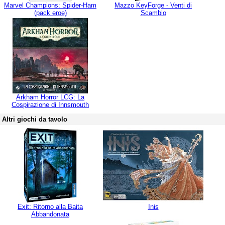
Marvel Champions: Spider-Ham
Mazzo KeyForge - Venti di
(pack eroe)
Scambio
Arkham Horror LCG: La
Cospirazione di Innsmouth
Altri giochi da tavolo
Exit: Ritorno alla Baita
Inis
Abbandonata