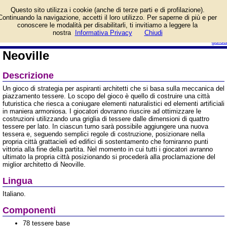
Informazioni su Neoville e
Questo sito utilizza i cookie (anche di terze parti e di profilazione).
prezzo di vendita.
Continuando la navigazione, accetti il loro utilizzo. Per saperne di più e per
Prodotto da Blue Orange
conoscere le modalità per disabilitarli, ti invitiamo a leggere la
Games
login/registrati
nostra
Informativa Privacy
Chiudi
guida
Neoville
Descrizione
Un gioco di strategia per aspiranti architetti che si basa sulla meccanica del
piazzamento tessere. Lo scopo del gioco è quello di costruire una città
futuristica che riesca a coniugare elementi naturalistici ed elementi artificiali
in maniera armoniosa. I giocatori dovranno riuscire ad ottimizzare le
costruzioni utilizzando una griglia di tessere dalle dimensioni di quattro
tessere per lato. In ciascun turno sarà possibile aggiungere una nuova
tessera e, seguendo semplici regole di costruzione, posizionare nella
propria città grattacieli ed edifici di sostentamento che forniranno punti
vittoria alla fine della partita. Nel momento in cui tutti i giocatori avranno
ultimato la propria città posizionando si procederà alla proclamazione del
miglior architetto di Neoville.
Lingua
Italiano.
Componenti
78 tessere base