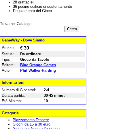
28 grattacieli
36 pedine edificio di sostentamento
Regolamento del Gioco
Trova nel Catalogo:
GameWay -
Dove Siamo
Prezzo:
€ 30
Status:
Da ordinare
Tipo:
Gioco da Tavolo
Editore:
Blue Orange Games
Autori:
Phil Walker-Harding
Informazioni
Numero di Giocatori:
2-4
Durata partita:
30-45 minuti
Età Minima:
10
Categorie
Piazzamento Tessere
Giochi da 15 a 30 euro
Giochi per Nove e Dieci anni