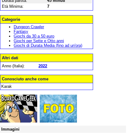
Durata partita:
45 minuti
Età Minima:
7
Categorie
Dungeon Crawler
Fantasy
Giochi da 30 a 50 euro
Giochi per Sette e Otto anni
Giochi di Durata Media (fino ad un'ora)
Altri dati
Anno (Italia):
2022
Conosciuto anche come
Karak
Immagini