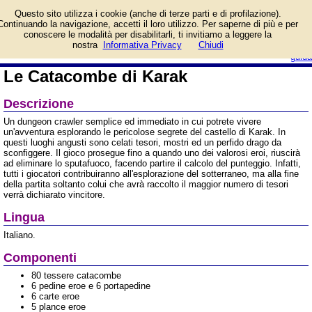
Informazioni su Le
Questo sito utilizza i cookie (anche di terze parti e di profilazione).
Catacombe di Karak e
Continuando la navigazione, accetti il loro utilizzo. Per saperne di più e per
prezzo di vendita.
conoscere le modalità per disabilitarli, ti invitiamo a leggere la
Prodotto da Creativamente
login/registrati
nostra
Informativa Privacy
Chiudi
guida
Le Catacombe di Karak
Descrizione
Un dungeon crawler semplice ed immediato in cui potrete vivere
un'avventura esplorando le pericolose segrete del castello di Karak. In
questi luoghi angusti sono celati tesori, mostri ed un perfido drago da
sconfiggere. Il gioco prosegue fino a quando uno dei valorosi eroi, riuscirà
ad eliminare lo sputafuoco, facendo partire il calcolo del punteggio. Infatti,
tutti i giocatori contribuiranno all'esplorazione del sotterraneo, ma alla fine
della partita soltanto colui che avrà raccolto il maggior numero di tesori
verrà dichiarato vincitore.
Lingua
Italiano.
Componenti
80 tessere catacombe
6 pedine eroe e 6 portapedine
6 carte eroe
5 plance eroe