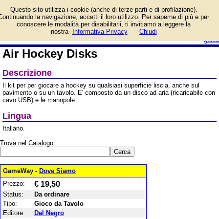
Informazioni su Air
Questo sito utilizza i cookie (anche di terze parti e di profilazione).
Hockey Disks e prezzo di
Continuando la navigazione, accetti il loro utilizzo. Per saperne di più e per
vendita. Prodotto da Dal
conoscere le modalità per disabilitarli, ti invitiamo a leggere la
Negro
login/registrati
nostra
Informativa Privacy
Chiudi
guida
Air Hockey Disks
Descrizione
Il kit per per giocare a hockey su qualsiasi superficie liscia, anche sul
pavimento o su un tavolo. E' composto da un disco ad aria (ricaricabile con
cavo USB) e le manopole.
Lingua
Italiano.
Trova nel Catalogo:
GameWay -
Dove Siamo
Prezzo:
€ 19,50
Status:
Da ordinare
Tipo:
Gioco da Tavolo
Editore:
Dal Negro