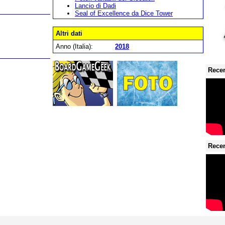
Lancio di Dadi
Seal of Excellence da Dice Tower
Altri dati
Anno (Italia):
2018
Recen
Recen