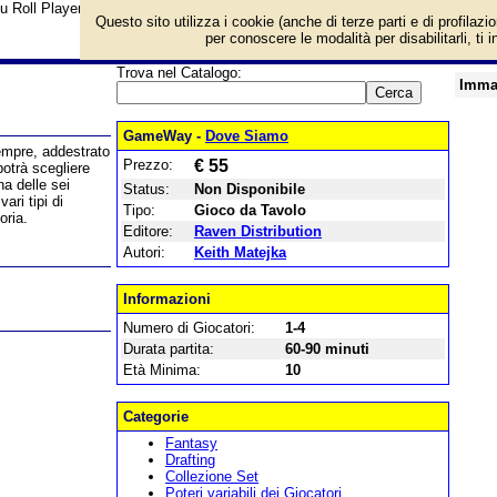
u Roll Player e prezzo di vendita. Prodotto da Raven Distribution
Questo sito utilizza i cookie (anche di terze parti e di profilazi
per conoscere le modalità per disabilitarli, ti 
Trova nel Catalogo:
Imma
GameWay -
Dove Siamo
sempre, addestrato
Prezzo:
€ 55
potrà scegliere
na delle sei
Status:
Non Disponibile
ari tipi di
Tipo:
Gioco da Tavolo
oria.
Editore:
Raven Distribution
Autori:
Keith Matejka
Informazioni
Numero di Giocatori:
1-4
Durata partita:
60-90 minuti
Età Minima:
10
Categorie
Fantasy
Drafting
Collezione Set
Poteri variabili dei Giocatori