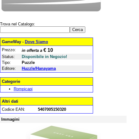
Trova nel Catalogo:
GameWay -
Dove Siamo
Prezzo:
€ 10
in offerta a
Status:
Disponibile in Negozio!
Tipo:
Puzzle
Editore:
Huzzle/Hanayama
Categorie
Rompicapi
Altri dati
Codice EAN:
5407005150320
Immagini