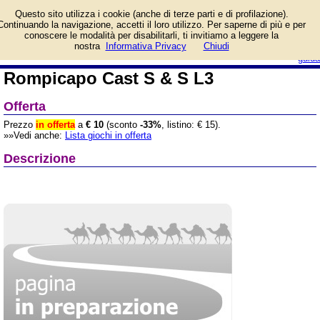
Informazioni su
Questo sito utilizza i cookie (anche di terze parti e di profilazione).
Rompicapo Cast S & S L3
Continuando la navigazione, accetti il loro utilizzo. Per saperne di più e per
e prezzo di vendita.
conoscere le modalità per disabilitarli, ti invitiamo a leggere la
Prodotto da Huzzle/Hanayama
login/registrati
nostra
Informativa Privacy
Chiudi
guida
Rompicapo Cast S & S L3
Offerta
Prezzo
in offerta
a
€ 10
(sconto
-33%
, listino: € 15).
»»Vedi anche:
Lista giochi in offerta
Descrizione