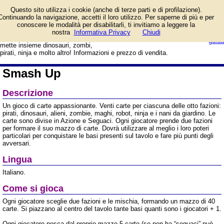
Scegli due fazioni, unisci
Questo sito utilizza i cookie (anche di terze parti e di profilazione).
le loro forze e conquista le
Continuando la navigazione, accetti il loro utilizzo. Per saperne di più e per
basi! Sfrutta al meglio le
conoscere le modalità per disabilitarli, ti invitiamo a leggere la
potenzialità delle tue fazioni, fai leva
login/registrati
nostra
Informativa Privacy
Chiudi
sulle loro particolarità. Un gioco che
guida
mette insieme dinosauri, zombi,
pirati, ninja e molto altro! Informazioni e prezzo di vendita.
Smash Up
Descrizione
Un gioco di carte appassionante. Venti carte per ciascuna delle otto fazioni:
pirati, dinosauri, alieni, zombie, maghi, robot, ninja e i nani da giardino. Le
carte sono divise in Azione e Seguaci. Ogni giocatore prende due fazioni
per formare il suo mazzo di carte. Dovrà utilizzare al meglio i loro poteri
particolari per conquistare le basi presenti sul tavolo e fare più punti degli
avversari.
Lingua
Italiano.
Come si gioca
Ogni giocatore sceglie due fazioni e le mischia, formando un mazzo di 40
carte. Si piazzano al centro del tavolo tante basi quanti sono i giocatori + 1.
Ogni giocatore pesca dal proprio mazzo 5 carte (se non ha “seguaci” può