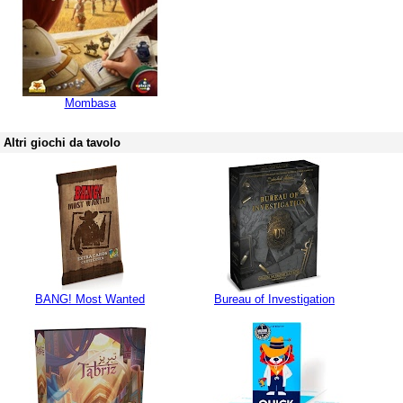
Mombasa
Altri giochi da tavolo
BANG! Most Wanted
Bureau of Investigation