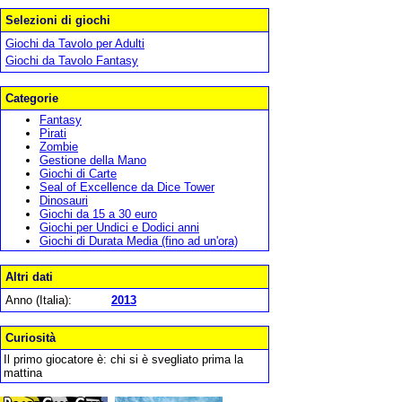
Selezioni di giochi
Giochi da Tavolo per Adulti
Giochi da Tavolo Fantasy
Categorie
Fantasy
Pirati
Zombie
Gestione della Mano
Giochi di Carte
Seal of Excellence da Dice Tower
Dinosauri
Giochi da 15 a 30 euro
Giochi per Undici e Dodici anni
Giochi di Durata Media (fino ad un'ora)
Altri dati
Anno (Italia):
2013
Curiosità
Il primo giocatore è: chi si è svegliato prima la
mattina