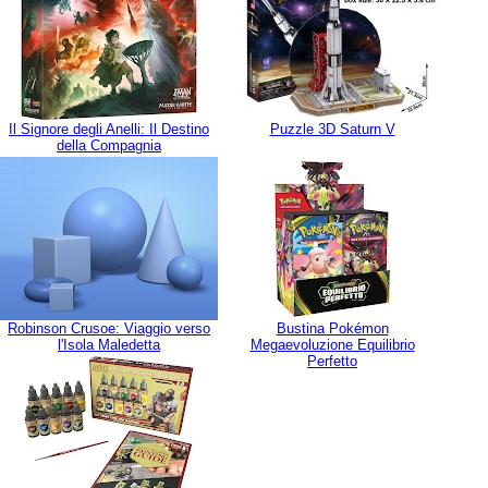
Il Signore degli Anelli: Il Destino
Puzzle 3D Saturn V
della Compagnia
Robinson Crusoe: Viaggio verso
Bustina Pokémon
l'Isola Maledetta
Megaevoluzione Equilibrio
Perfetto