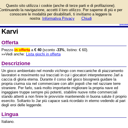
Informazioni su Karvi e
Questo sito utilizza i cookie (anche di terze parti e di profilazione).
prezzo di vendita.
Continuando la navigazione, accetti il loro utilizzo. Per saperne di più e per
Prodotto da Devir
conoscere le modalità per disabilitarli, ti invitiamo a leggere la
login/registrati
nostra
Informativa Privacy
Chiudi
guida
Karvi
Offerta
Prezzo
in offerta
a
€ 40
(sconto
-33%
, listino: € 60).
»»Vedi anche:
Lista giochi in offerta
Descrizione
Un gioco ambientato nel mondo vichingo con meccaniche di piazzamento
lavoratori e movimento sui tracciati in cui i giocatori interpreteranno Jarl a
caccia di gloria eterna. Durante il corso del gioco bisognerà guidare la
propria ciurma sia nel commerciare con altri popoli che nel razziare terre
straniere. Per farlo, sarà molto importante migliorare la propria nave ed
ingaggiare truppe sempre più potenti, stabilire nuove rotte commerciali
stando attenti a non finire le provviste mantenendo in buona salute il proprio
esercito. Soltanto lo Jar più capace sarà ricordato in eterno vedendo al pari
degli eroi delle leggende.
Lingua
Italiano.