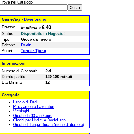
Trova nel Catalogo:
GameWay -
Dove Siamo
Prezzo:
€ 40
in offerta a
Status:
Disponibile in Negozio!
Tipo:
Gioco da Tavolo
Editore:
Devir
Autori:
Torgeir Tjong
Informazioni
Numero di Giocatori:
2-4
Durata partita:
120-180 minuti
Età Minima:
12
Categorie
Lancio di Dadi
Piazzamento Lavoratori
Vichinghi
Giochi da 30 a 50 euro
Giochi per Undici e Dodici anni
Giochi di Lunga Durata (meno di due ore)