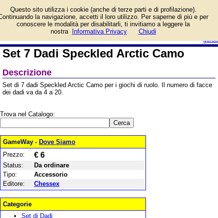
Informazioni su Set 7 Dadi
Questo sito utilizza i cookie (anche di terze parti e di profilazione).
Speckled Arctic Camo e
Continuando la navigazione, accetti il loro utilizzo. Per saperne di più e per
prezzo di vendita.
conoscere le modalità per disabilitarli, ti invitiamo a leggere la
Prodotto da Chessex
login/registrati
nostra
Informativa Privacy
Chiudi
guida
Set 7 Dadi Speckled Arctic Camo
Descrizione
Set di 7 dadi Speckled Arctic Camo per i giochi di ruolo. Il numero di facce
dei dadi va da 4 a 20.
Trova nel Catalogo:
GameWay -
Dove Siamo
Prezzo:
€ 6
Status:
Da ordinare
Tipo:
Accessorio
Editore:
Chessex
Categorie
Set di Dadi