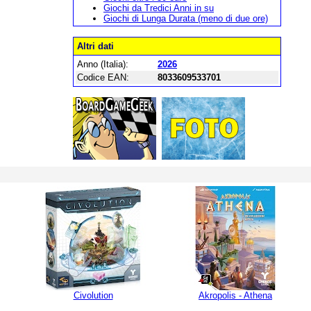
Giochi da Tredici Anni in su
Giochi di Lunga Durata (meno di due ore)
Altri dati
Anno (Italia):
2026
Codice EAN:
8033609533701
Civolution
Akropolis - Athena