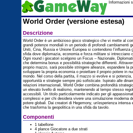
Informazioni 
World Order (versione estesa)
Descrizione
World Order è un ambizioso gioco strategico che vi mette al co
grandi potenze mondiali in un periodo di profondi cambiamenti geo
Uniti, Cina, Russia e Unione Europea si contendono l’influenza g
sfida dove diplomazia, economia e forza militare si intrecciano
Ogni round i giocatori scelgono un Focus – Nazionale, Diplomati
che determina bonus e possibilità strategiche differenti. Attraver
proprio mazzo, sarà possibile stringere alleanze, espandere la pr
sviluppare la propria economia o proiettare il proprio potere in nu
mondo. Nel corso della partita, il mazzo si evolve e si potenzia
opportunità e strategie sempre più sofisticate. Ispirato alle dinam
relazioni internazionali, World Order combina profondità strateg
un elevato livello di realismo, mantenendo al tempo stesso regole
accessibili. Un titolo particolarmente indicato per gli appassionat
complessi e per chi desidera vivere una simulazione moderna degl
potere globali. Dai creatori di Hegemony, un'esperienza intensa 
che trasforma la geopolitica in una sfida da tavolo.
Componenti
1 tabellone
4 plance Giocatore a due strati