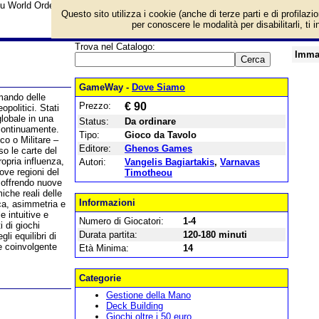
su World Order (versione estesa) e prezzo di vendita. Prodotto da Ghenos G
Questo sito utilizza i cookie (anche di terze parti e di profilazi
per conoscere le modalità per disabilitarli, ti 
Trova nel Catalogo:
Imma
GameWay -
Dove Siamo
mando delle
Prezzo:
€ 90
politici. Stati
lobale in una
Status:
Da ordinare
 continuamente.
Tipo:
Gioco da Tavolo
co o Militare –
Editore:
Ghenos Games
so le carte del
opria influenza,
Autori:
Vangelis Bagiartakis
,
Varnavas
ove regioni del
Timotheou
, offrendo nuove
iche reali delle
Informazioni
ica, asimmetria e
 intuitive e
Numero di Giocatori:
1-4
i di giochi
Durata partita:
120-180 minuti
i equilibri di
e coinvolgente
Età Minima:
14
Categorie
Gestione della Mano
Deck Building
Giochi oltre i 50 euro