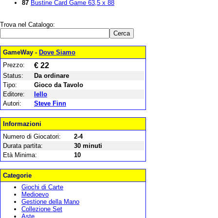
87
Bustine Card Game 63,5 x 88
Trova nel Catalogo:
GameWay -
Dove Siamo
Prezzo:
€ 22
Status:
Da ordinare
Tipo:
Gioco da Tavolo
Editore:
Iello
Autori:
Steve Finn
Informazioni
Numero di Giocatori:
2-4
Durata partita:
30 minuti
Età Minima:
10
Categorie
Giochi di Carte
Medioevo
Gestione della Mano
Collezione Set
Aste