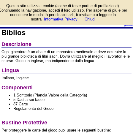
Informazioni su Biblios e
Questo sito utilizza i cookie (anche di terze parti e di profilazione).
prezzo di vendita.
Continuando la navigazione, accetti il loro utilizzo. Per saperne di più e per
Prodotto da Iello
conoscere le modalità per disabilitarli, ti invitiamo a leggere la
login/registrati
nostra
Informativa Privacy
Chiudi
guida
Biblios
Descrizione
Ogni giocatore è un abate di un monastero medievale e deve costruire la
più grande biblioteca di libri sacri. Dovrà utilizzare al meglio i lavoratori e le
risorse. Gioco in inglese, ma indipendente dalla lingua.
Lingua
Italiano, Inglese.
Componenti
1 Scrittorio (Plancia Valore della Categoria)
5 Dadi a sei facce
87 Carte
Regolamento del Gioco
Bustine Protettive
Per proteggere le carte del gioco puoi usare le seguenti bustine: