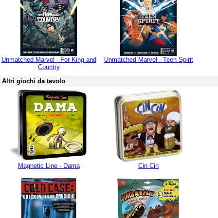
Unmatched Marvel - For King and
Unmatched Marvel - Teen Spirit
Country
Altri giochi da tavolo
Magnetic Line - Dama
Cin Cin