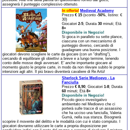
assegnerà il punteggio complessivo ottenuto.
In offerta!
Medieval Academy
Prezzo
€ 15
(sconto
-50%
, listino: €
30)
Giocatori
2-5
; Durata
30
minuti; Età
8+
Disponibile in Negozio!
Si gioca in parallelo su sette plance,
ciascuna con un meccanismo di
punteggio diverso, cercando di
guadagnare una buona posizione. I
giocatori devono scegliere le carte da giocare (con un "drafting"),
cercando di equilibrare gli obiettivi a breve e a lungo termine, tenendo
conto delle mosse degli avversari. E' anche importante giocare al
momento giusto le proprie carte, in modo da non rilevare subito le proprie
intenzioni agli altri. Il più bravo diventerà cavaliere di Re Artù!
Sherlock Serie Medioevo - La
Fanciulla
Prezzo
€ 8,90
; Giocatori
1-8
; Durata
60
minuti; Età
8+
Disponibile in Negozio!
Piccolo gioco investigativo
ambientato nel Medioevo che ci
porterà sulle tracce di un assassino
che ha ucciso una fanciulla, Valeria
Gumà, nella sua stanza. Bisognerà
scoprire il movente del delitto e le modalità con cui è stato compiuto. I
giocatori dovranno utilizzare le carte a propria disposizione per