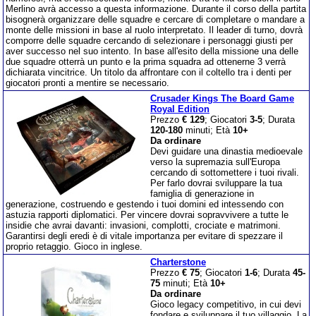
Merlino avrà accesso a questa informazione. Durante il corso della partita
bisognerà organizzare delle squadre e cercare di completare o mandare a
monte delle missioni in base al ruolo interpretato. Il leader di turno, dovrà
comporre delle squadre cercando di selezionare i personaggi giusti per
aver successo nel suo intento. In base all'esito della missione una delle
due squadre otterrà un punto e la prima squadra ad ottenerne 3 verrà
dichiarata vincitrice. Un titolo da affrontare con il coltello tra i denti per
giocatori pronti a mentire se necessario.
Crusader Kings The Board Game
Royal Edition
Prezzo
€ 129
; Giocatori
3-5
; Durata
120-180
minuti; Età
10+
Da ordinare
Devi guidare una dinastia medioevale
verso la supremazia sull'Europa
cercando di sottomettere i tuoi rivali.
Per farlo dovrai sviluppare la tua
famiglia di generazione in
generazione, costruendo e gestendo i tuoi domini ed intessendo con
astuzia rapporti diplomatici. Per vincere dovrai sopravvivere a tutte le
insidie che avrai davanti: invasioni, complotti, crociate e matrimoni.
Garantirsi degli eredi è di vitale importanza per evitare di spezzare il
proprio retaggio. Gioco in inglese.
Charterstone
Prezzo
€ 75
; Giocatori
1-6
; Durata
45-
75
minuti; Età
10+
Da ordinare
Gioco legacy competitivo, in cui devi
fondare e sviluppare il tuo villaggio. La