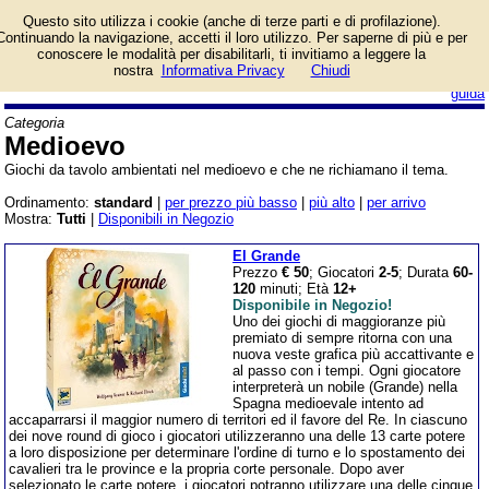
Lista giochi da tavolo
Questo sito utilizza i cookie (anche di terze parti e di profilazione).
categoria Medioevo.
Continuando la navigazione, accetti il loro utilizzo. Per saperne di più e per
conoscere le modalità per disabilitarli, ti invitiamo a leggere la
nostra
Informativa Privacy
Chiudi
login/registrati
guida
Categoria
Medioevo
Giochi da tavolo ambientati nel medioevo e che ne richiamano il tema.
Ordinamento:
standard
|
per prezzo più basso
|
più alto
|
per arrivo
Mostra:
Tutti
|
Disponibili in Negozio
El Grande
Prezzo
€ 50
; Giocatori
2-5
; Durata
60-
120
minuti; Età
12+
Disponibile in Negozio!
Uno dei giochi di maggioranze più
premiato di sempre ritorna con una
nuova veste grafica più accattivante e
al passo con i tempi. Ogni giocatore
interpreterà un nobile (Grande) nella
Spagna medioevale intento ad
accaparrarsi il maggior numero di territori ed il favore del Re. In ciascuno
dei nove round di gioco i giocatori utilizzeranno una delle 13 carte potere
a loro disposizione per determinare l'ordine di turno e lo spostamento dei
cavalieri tra le province e la propria corte personale. Dopo aver
selezionato le carte potere, i giocatori potranno utilizzare una delle cinque