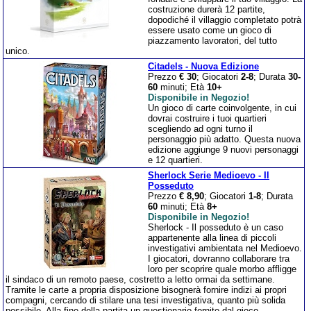
costruzione durerà 12 partite,
dopodiché il villaggio completato potrà
essere usato come un gioco di
piazzamento lavoratori, del tutto
unico.
Citadels - Nuova Edizione
Prezzo
€ 30
; Giocatori
2-8
; Durata
30-
60
minuti; Età
10+
Disponibile in Negozio!
Un gioco di carte coinvolgente, in cui
dovrai costruire i tuoi quartieri
scegliendo ad ogni turno il
personaggio più adatto. Questa nuova
edizione aggiunge 9 nuovi personaggi
e 12 quartieri.
Sherlock Serie Medioevo - Il
Posseduto
Prezzo
€ 8,90
; Giocatori
1-8
; Durata
60
minuti; Età
8+
Disponibile in Negozio!
Sherlock - Il posseduto è un caso
appartenente alla linea di piccoli
investigativi ambientata nel Medioevo.
I giocatori, dovranno collaborare tra
loro per scoprire quale morbo affligge
il sindaco di un remoto paese, costretto a letto ormai da settimane.
Tramite le carte a propria disposizione bisognerà fornire indizi ai propri
compagni, cercando di stilare una tesi investigativa, quanto più solida
possibile. Alla fine della partita un questionario fornito dal gioco,