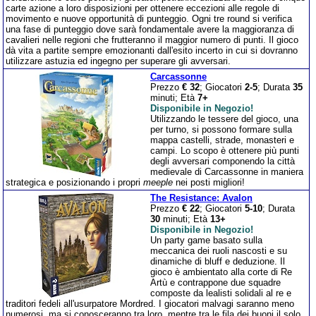
carte azione a loro disposizioni per ottenere eccezioni alle regole di
movimento e nuove opportunità di punteggio. Ogni tre round si verifica
una fase di punteggio dove sarà fondamentale avere la maggioranza di
cavalieri nelle regioni che frutteranno il maggior numero di punti. Il gioco
dà vita a partite sempre emozionanti dall'esito incerto in cui si dovranno
utilizzare astuzia ed ingegno per superare gli avversari.
Carcassonne
Prezzo
€ 32
; Giocatori
2-5
; Durata
35
minuti; Età
7+
Disponibile in Negozio!
Utilizzando le tessere del gioco, una
per turno, si possono formare sulla
mappa castelli, strade, monasteri e
campi. Lo scopo è ottenere più punti
degli avversari componendo la città
medievale di Carcassonne in maniera
strategica e posizionando i propri
meeple
nei posti migliori!
The Resistance: Avalon
Prezzo
€ 22
; Giocatori
5-10
; Durata
30
minuti; Età
13+
Disponibile in Negozio!
Un party game basato sulla
meccanica dei ruoli nascosti e su
dinamiche di bluff e deduzione. Il
gioco è ambientato alla corte di Re
Artù e contrappone due squadre
composte da lealisti solidali al re e
traditori fedeli all'usurpatore Mordred. I giocatori malvagi saranno meno
numerosi, ma si conosceranno tra loro, mentre tra le fila dei buoni il solo