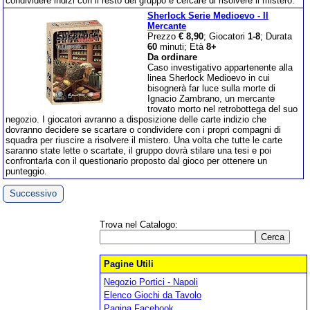
condividere indizi con il resto del gruppo e cercare di risolvere il mistero.
Sherlock Serie Medioevo - Il
Mercante
Prezzo
€ 8,90
; Giocatori
1-8
; Durata
60
minuti; Età
8+
Da ordinare
Caso investigativo appartenente alla
linea Sherlock Medioevo in cui
bisognerà far luce sulla morte di
Ignacio Zambrano, un mercante
trovato morto nel retrobottega del suo
negozio. I giocatori avranno a disposizione delle carte indizio che
dovranno decidere se scartare o condividere con i propri compagni di
squadra per riuscire a risolvere il mistero. Una volta che tutte le carte
saranno state lette o scartate, il gruppo dovrà stilare una tesi e poi
confrontarla con il questionario proposto dal gioco per ottenere un
punteggio.
Successivo
Trova nel Catalogo:
Pagine Utili
Negozio Portici - Napoli
Elenco Giochi da Tavolo
Pagina Facebook