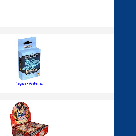
Pagan - Antenati