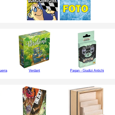
uerra
Verdant
Pagan - Giudizi Antichi