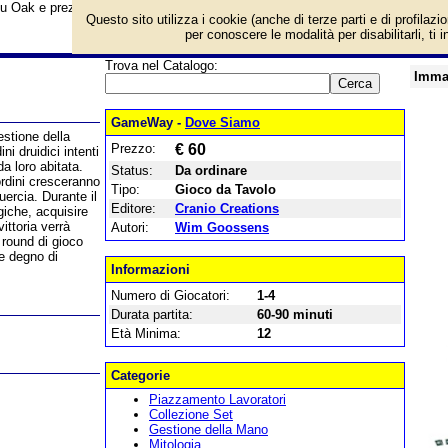
su Oak e prezzo di vendita. Prodotto da Cranio Creations
Questo sito utilizza i cookie (anche di terze parti e di profilazi
per conoscere le modalità per disabilitarli, ti 
Trova nel Catalogo:
Imma
GameWay -
Dove Siamo
stione della
Prezzo:
€ 60
ni druidici intenti
a loro abitata.
Status:
Da ordinare
ordini cresceranno
Tipo:
Gioco da Tavolo
uercia. Durante il
Editore:
Cranio Creations
giche, acquisire
vittoria verrà
Autori:
Wim Goossens
5 round di gioco
e degno di
Informazioni
Numero di Giocatori:
1-4
Durata partita:
60-90 minuti
Età Minima:
12
Categorie
Piazzamento Lavoratori
Collezione Set
Gestione della Mano
Mitologia