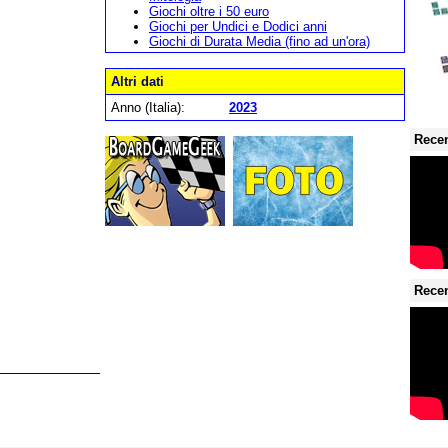
Giochi oltre i 50 euro
Giochi per Undici e Dodici anni
Giochi di Durata Media (fino ad un'ora)
Altri dati
Anno (Italia):
2023
Recen
Recen