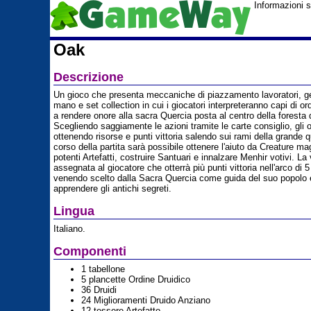
Informazioni 
Oak
Descrizione
Un gioco che presenta meccaniche di piazzamento lavoratori, ge
mano e set collection in cui i giocatori interpreteranno capi di ordi
a rendere onore alla sacra Quercia posta al centro della foresta d
Scegliendo saggiamente le azioni tramite le carte consiglio, gli 
ottenendo risorse e punti vittoria salendo sui rami della grande q
corso della partita sarà possibile ottenere l'aiuto da Creature ma
potenti Artefatti, costruire Santuari e innalzare Menhir votivi. La 
assegnata al giocatore che otterrà più punti vittoria nell'arco di 
venendo scelto dalla Sacra Quercia come guida del suo popolo 
apprendere gli antichi segreti.
Lingua
Italiano.
Componenti
1 tabellone
5 plancette Ordine Druidico
36 Druidi
24 Miglioramenti Druido Anziano
12 tessere Artefatto