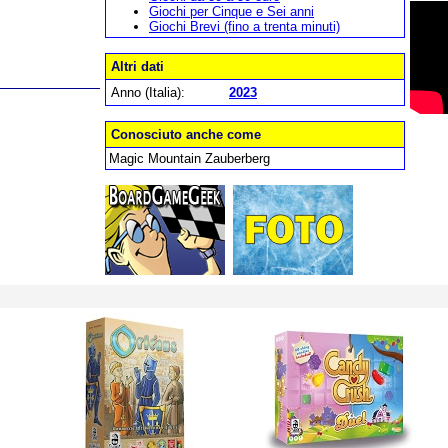
Giochi per Cinque e Sei anni
Giochi Brevi (fino a trenta minuti)
Altri dati
Anno (Italia):
2023
Conosciuto anche come
Magic Mountain Zauberberg