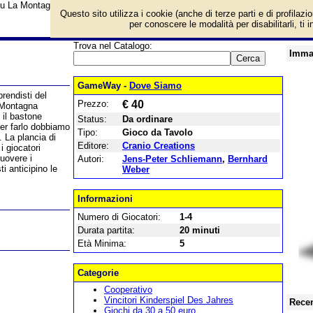
su La Montagna Incantata e prezzo di vendita. Prodotto da Cranio Creations
Questo sito utilizza i cookie (anche di terze parti e di profilazi
per conoscere le modalità per disabilitarli, ti 
Trova nel Catalogo:
Imma
GameWay -
Dove Siamo
rendisti del
Prezzo:
€ 40
 Montagna
 il bastone
Status:
Da ordinare
Per farlo dobbiamo
Tipo:
Gioco da Tavolo
. La plancia di
Editore:
Cranio Creations
 giocatori
muovere i
Autori:
Jens-Peter Schliemann
,
Bernhard
i anticipino le
Weber
Informazioni
Numero di Giocatori:
1-4
Durata partita:
20 minuti
Età Minima:
5
Categorie
Cooperativo
Vincitori Kinderspiel Des Jahres
Recen
Giochi da 30 a 50 euro