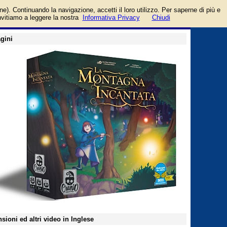
login/registrati
one). Continuando la navigazione, accetti il loro utilizzo. Per saperne di più e
guida
invitiamo a leggere la nostra
Informativa Privacy
Chiudi
gini
sioni ed altri video in Inglese