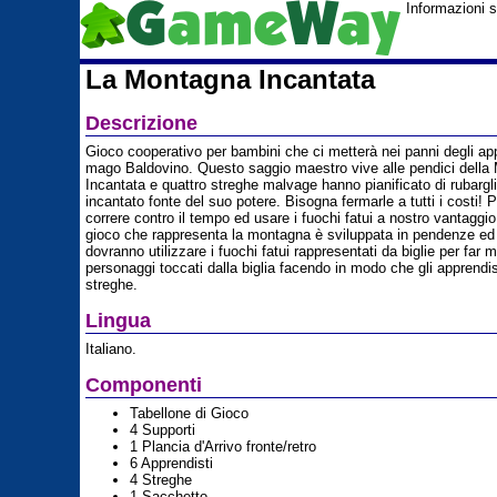
Informazioni 
La Montagna Incantata
Descrizione
Gioco cooperativo per bambini che ci metterà nei panni degli app
mago Baldovino. Questo saggio maestro vive alle pendici della
Incantata e quattro streghe malvage hanno pianificato di rubargli
incantato fonte del suo potere. Bisogna fermarle a tutti i costi! 
correre contro il tempo ed usare i fuochi fatui a nostro vantaggio
gioco che rappresenta la montagna è sviluppata in pendenze ed i
dovranno utilizzare i fuochi fatui rappresentati da biglie per far 
personaggi toccati dalla biglia facendo in modo che gli apprendist
streghe.
Lingua
Italiano.
Componenti
Tabellone di Gioco
4 Supporti
1 Plancia d'Arrivo fronte/retro
6 Apprendisti
4 Streghe
1 Sacchetto