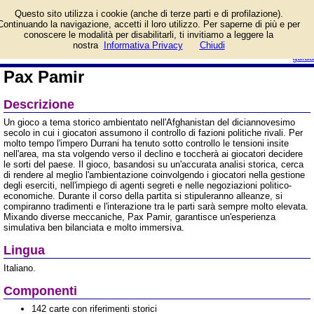
Informazioni su Pax Pamir
Questo sito utilizza i cookie (anche di terze parti e di profilazione).
e prezzo di vendita.
Continuando la navigazione, accetti il loro utilizzo. Per saperne di più e per
Prodotto da Giochix
conoscere le modalità per disabilitarli, ti invitiamo a leggere la
login/registrati
nostra
Informativa Privacy
Chiudi
guida
Pax Pamir
Descrizione
Un gioco a tema storico ambientato nell'Afghanistan del diciannovesimo
secolo in cui i giocatori assumono il controllo di fazioni politiche rivali. Per
molto tempo l'impero Durrani ha tenuto sotto controllo le tensioni insite
nell'area, ma sta volgendo verso il declino e toccherà ai giocatori decidere
le sorti del paese. Il gioco, basandosi su un'accurata analisi storica, cerca
di rendere al meglio l'ambientazione coinvolgendo i giocatori nella gestione
degli eserciti, nell'impiego di agenti segreti e nelle negoziazioni politico-
economiche. Durante il corso della partita si stipuleranno alleanze, si
compiranno tradimenti e l'interazione tra le parti sarà sempre molto elevata.
Mixando diverse meccaniche, Pax Pamir, garantisce un'esperienza
simulativa ben bilanciata e molto immersiva.
Lingua
Italiano.
Componenti
142 carte con riferimenti storici