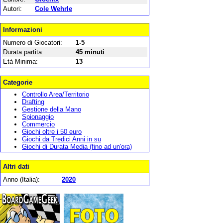
Autori:
Cole Wehrle
Informazioni
Numero di Giocatori:
1-5
Durata partita:
45 minuti
Età Minima:
13
Categorie
Controllo Area/Territorio
Drafting
Gestione della Mano
Spionaggio
Commercio
Giochi oltre i 50 euro
Giochi da Tredici Anni in su
Giochi di Durata Media (fino ad un'ora)
Altri dati
Anno (Italia):
2020