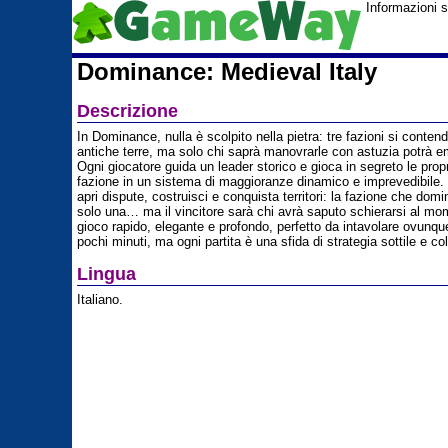
Informazioni 
Dominance: Medieval Italy
Descrizione
In Dominance, nulla è scolpito nella pietra: tre fazioni si contendo
antiche terre, ma solo chi saprà manovrarle con astuzia potrà e
Ogni giocatore guida un leader storico e gioca in segreto le pro
fazione in un sistema di maggioranze dinamico e imprevedibile.
apri dispute, costruisci e conquista territori: la fazione che domi
solo una… ma il vincitore sarà chi avrà saputo schierarsi al mo
gioco rapido, elegante e profondo, perfetto da intavolare ovunqu
pochi minuti, ma ogni partita è una sfida di strategia sottile e co
Lingua
Italiano.