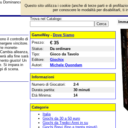
su Dominance: Medieval Italy e prezzo di vendita. Prodotto da Giochix
Questo sito utilizza i cookie (anche di terze parti e di profilazi
per conoscere le modalità per disabilitarli, ti 
Trova nel Catalogo:
Imma
GameWay -
Dove Siamo
no il controllo di
Prezzo:
€ 35
mergere vincitore.
prie monete-
Status:
Da ordinare
 Cambia alleanza,
Tipo:
Gioco da Tavolo
nerà alla fine sarà
Editore:
Giochix
mento giusto! Un
e. Si impara in
Autori:
Michele Quondam
lpi di scena.
Informazioni
Numero di Giocatori:
2-4
Durata partita:
30 minuti
Età Minima:
14
Categorie
Italia
Giochi da 30 a 50 euro
Giochi da Tredici Anni in su
Giochi Brevi (fino a trenta minuti)