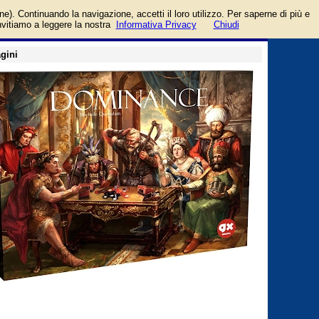
login/registrati
one). Continuando la navigazione, accetti il loro utilizzo. Per saperne di più e
guida
invitiamo a leggere la nostra
Informativa Privacy
Chiudi
gini