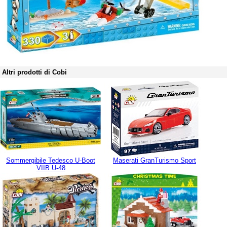
Altri prodotti di Cobi
Sommergibile Tedesco U-Boot
Maserati GranTurismo Sport
VIIB U-48