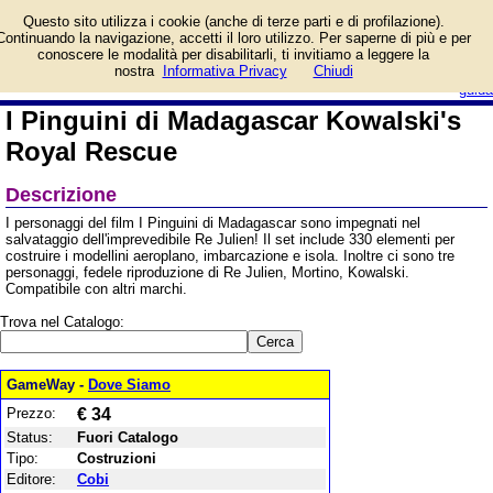
Informazioni su I Pinguini
Questo sito utilizza i cookie (anche di terze parti e di profilazione).
di Madagascar Kowalski's
Continuando la navigazione, accetti il loro utilizzo. Per saperne di più e per
Royal Rescue e prezzo di
conoscere le modalità per disabilitarli, ti invitiamo a leggere la
vendita. Prodotto da Cobi
login/registrati
nostra
Informativa Privacy
Chiudi
guida
I Pinguini di Madagascar Kowalski's
Royal Rescue
Descrizione
I personaggi del film I Pinguini di Madagascar sono impegnati nel
salvataggio dell'imprevedibile Re Julien! Il set include 330 elementi per
costruire i modellini aeroplano, imbarcazione e isola. Inoltre ci sono tre
personaggi, fedele riproduzione di Re Julien, Mortino, Kowalski.
Compatibile con altri marchi.
Trova nel Catalogo:
GameWay -
Dove Siamo
Prezzo:
€ 34
Status:
Fuori Catalogo
Tipo:
Costruzioni
Editore:
Cobi