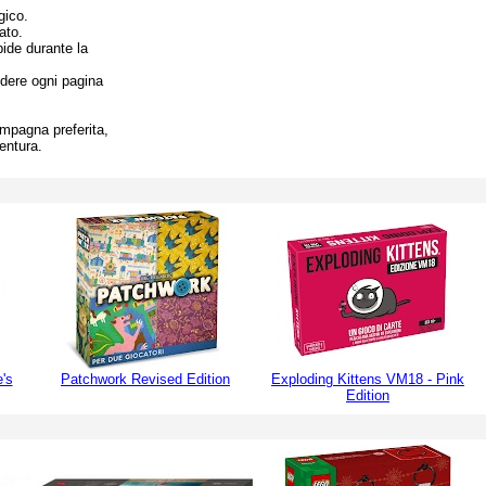
gico.
ato.
pide durante la
ndere ogni pagina
ampagna preferita,
entura.
's
Patchwork Revised Edition
Exploding Kittens VM18 - Pink
Edition