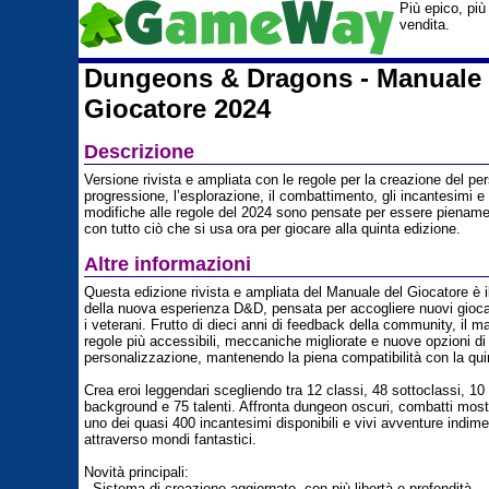
Più epico, più
vendita.
Dungeons & Dragons - Manuale 
Giocatore 2024
Descrizione
Versione rivista e ampliata con le regole per la creazione del pe
progressione, l’esplorazione, il combattimento, gli incantesimi e 
modifiche alle regole del 2024 sono pensate per essere piename
con tutto ciò che si usa ora per giocare alla quinta edizione.
Altre informazioni
Questa edizione rivista e ampliata del Manuale del Giocatore è i
della nuova esperienza D&D, pensata per accogliere nuovi gioca
i veterani. Frutto di dieci anni di feedback della community, il m
regole più accessibili, meccaniche migliorate e nuove opzioni di
personalizzazione, mantenendo la piena compatibilità con la qui
Crea eroi leggendari scegliendo tra 12 classi, 48 sottoclassi, 10
background e 75 talenti. Affronta dungeon oscuri, combatti mostr
uno dei quasi 400 incantesimi disponibili e vivi avventure indimen
attraverso mondi fantastici.
Novità principali:
- Sistema di creazione aggiornato, con più libertà e profondità.