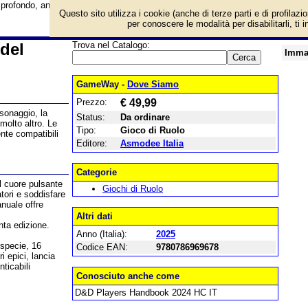
 profondo, ancora compatibile. Il D&D che ami, come non l’hai mai visto. Info
Questo sito utilizza i cookie (anche di terze parti e di profilazi
per conoscere le modalità per disabilitarli, ti 
del
Trova nel Catalogo:
Imma
GameWay -
Dove Siamo
Prezzo:
€ 49,99
rsonaggio, la
Status:
Da ordinare
molto altro. Le
Tipo:
Gioco di Ruolo
nte compatibili
Editore:
Asmodee Italia
Categorie
l cuore pulsante
Giochi di Ruolo
tori e soddisfare
anuale offre
Altri dati
nta edizione.
Anno (Italia):
2025
 specie, 16
Codice EAN:
9780786969678
i epici, lancia
ticabili
Conosciuto anche come
D&D Players Handbook 2024 HC IT