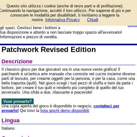
Un'avvincente sfida a due!
Questo sito utilizza i cookie (anche di terze parti e di profilazione).
Scegli il pezzo di stoffa
Continuando la navigazione, accetti il loro utilizzo. Per saperne di più e per
più adatto tra quelli
conoscere le modalità per disabilitarli, ti invitiamo a leggere la
davanti al segnalino e posizionalo
login/registrati
nostra
Informativa Privacy
Chiudi
sul tuo quilt cercando di ottimizzare
guida
gli spazi. Gestisci bene i bottoni a
tua disposizione e attento a non lasciare troppo spazio all'avversario!
Informazioni e prezzo di vendita.
Patchwork Revised Edition
Descrizione
Il classico gioco per due giocatori ora in una nuova veste grafica! Il
patchwork è un'antica arte manuale che consiste nel cucire insieme diverse
parti di tessuto, per crearne oggetti per la persona, o per la casa, come una
bella trapunta (quilt). Nel gioco scegli i tuoi pezzi di stoffa e tieni da parte i
bottoni, per creare il tuo quilt e renderlo più completo di quello del tuo
avversario. Una sfida a due, rilassante e piacevole!
Vuoi provarlo?
Una copia aperta del gioco è disponibile in negozio,
contattaci per
provarlo!
Qui trovi la
lista giochi demo disponibili
.
Lingua
Italiano.