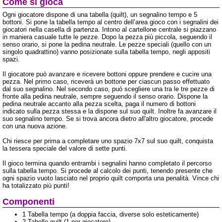
Come si gioca
Ogni giocatore dispone di una tabella (quilt), un segnalino tempo e 5
bottoni. Si pone la tabella tempo al centro dell’area gioco con i segnalini dei
giocatori nella casella di partenza. Intono al cartellone centrale si piazzano
in maniera casuale tutte le pezze. Dopo la pezza più piccola, seguendo il
senso orario, si pone la pedina neutrale. Le pezze speciali (quello con un
singolo quadrattino) vanno posizionate sulla tabella tempo, negli appositi
spazi.
Il giocatore può avanzare e ricevere bottoni oppure prendere e cucire una
pezza. Nel primo caso, riceverà un bottone per ciascun passo effettuato
dal suo segnalino. Nel secondo caso, può scegliere una tra le tre pezze di
fronte alla pedina neutrale, sempre seguendo il senso orario. Dispone la
pedina neutrale accanto alla pezza scelta, paga il numero di bottoni
indicato sulla pezza stessa e la dispone sul suo quilt. Inoltre fa avanzare il
suo segnalino tempo. Se si trova ancora dietro all'altro giocatore, procede
con una nuova azione.
Chi riesce per prima a completare uno spazio 7x7 sul suo quilt, conquista
la tessera speciale del valore di sette punti.
Il gioco termina quando entrambi i segnalini hanno completato il percorso
sulla tabella tempo. Si procede al calcolo dei punti, tenendo presente che
ogni spazio vuoto lasciato nel proprio quilt comporta una penalità. Vince chi
ha totalizzato più punti!
Componenti
1 Tabella tempo (a doppia faccia, diverse solo esteticamente)
2 Tabelle quilt (1 per giocatore)