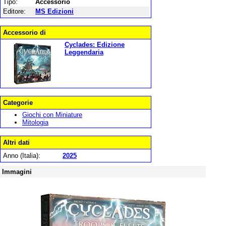
Tipo:
Accessorio
Editore:
MS Edizioni
Accessorio di
Cyclades: Edizione
Leggendaria
Categorie
Giochi con Miniature
Mitologia
Altri dati
Anno (Italia):
2025
Immagini