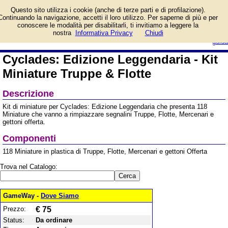
Informazioni su Cyclades:
Questo sito utilizza i cookie (anche di terze parti e di profilazione).
Edizione Leggendaria - Kit
Continuando la navigazione, accetti il loro utilizzo. Per saperne di più e per
Miniature Truppe & Flotte
conoscere le modalità per disabilitarli, ti invitiamo a leggere la
e prezzo di vendita. Prodotto da MS
login/registrati
nostra
Informativa Privacy
Chiudi
Edizioni
guida
Cyclades: Edizione Leggendaria - Kit
Miniature Truppe & Flotte
Descrizione
Kit di miniature per Cyclades: Edizione Leggendaria che presenta 118
Miniature che vanno a rimpiazzare segnalini Truppe, Flotte, Mercenari e
gettoni offerta.
Componenti
118 Miniature in plastica di Truppe, Flotte, Mercenari e gettoni Offerta
Trova nel Catalogo:
GameWay -
Dove Siamo
Prezzo:
€ 75
Status:
Da ordinare