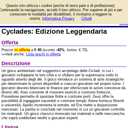
Informazioni su Cyclades:
Questo sito utilizza i cookie (anche di terze parti e di profilazione).
Edizione Leggendaria e
Continuando la navigazione, accetti il loro utilizzo. Per saperne di più e per
prezzo di vendita.
conoscere le modalità per disabilitarli, ti invitiamo a leggere la
Prodotto da MS Edizioni
login/registrati
nostra
Informativa Privacy
Chiudi
guida
Cyclades: Edizione Leggendaria
Offerta
Prezzo
in offerta
a
€ 40
(sconto
-42%
, listino: € 70).
»»Vedi anche:
Lista giochi in offerta
Descrizione
Un gioco ambientato nel suggestivo arcipelago delle Cicladi, in cui i
giocatori sviluppano le loro città e si sfidano per la supremazia sotto lo
sguardo attento degli dèi. Il gioco introduce un sistema di aste strategiche
per determinare le azioni disponibili a ciascun giocatore nel proprio turno. I
giocatori devono bilanciare le finanze per ottimizzare le azioni concesse da
diversi dèi: Ares consente di muovere eserciti e costruire fortezze;
Poseidone permette di spostare flotte e costruire porti; Zeus offre la
possibilità di ingaggiare sacerdoti e costruire templi; Atena fornisce filosofi
e università; Apollo incrementa le entrate, ed Era mette a disposizione
mercenari. La partita si conclude nel momento in cui un giocatore controlla
tre metropoli. Un gioco classico rinnovato nei materiali e nelle meccaniche,
che saprà soddisfare neofiti e giocatori esperti.
Lingua