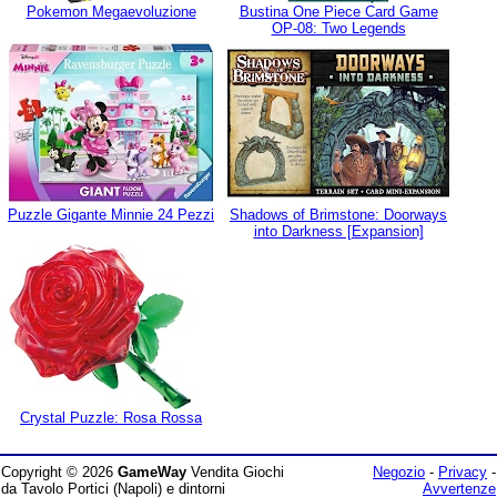
Pokemon Megaevoluzione
Bustina One Piece Card Game
OP-08: Two Legends
Puzzle Gigante Minnie 24 Pezzi
Shadows of Brimstone: Doorways
into Darkness [Expansion]
Crystal Puzzle: Rosa Rossa
Copyright © 2026
GameWay
Vendita Giochi
Negozio
-
Privacy
-
da Tavolo Portici (Napoli) e dintorni
Avvertenze