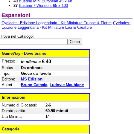
40
Bustine Mini European 45 x 68
27
Bustine 7 Wonders 65 x 100
Espansioni
Cyclades: Edizione Leggendaria - Kit Miniature Truppe & Flotte
;
Cyclades:
Edizione Leggendaria - Kit Miniature Eroi & Creature
Trova nel Catalogo:
GameWay -
Dove Siamo
Prezzo:
€ 40
in offerta a
Status:
Da ordinare
Tipo:
Gioco da Tavolo
Editore:
MS Edizioni
Autori:
Bruno Cathala
,
Ludovic Maublanc
Informazioni
Numero di Giocatori:
2-6
Durata partita:
60-90 minuti
Età Minima:
14
Categorie