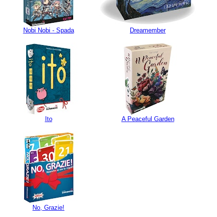
Nobi Nobi - Spada
Dreamember
Ito
A Peaceful Garden
No, Grazie!