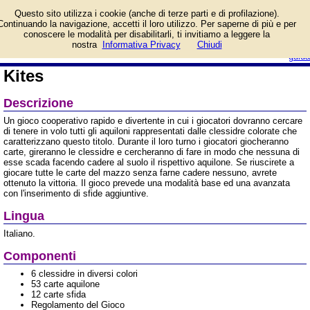
Informazioni su Kites e
Questo sito utilizza i cookie (anche di terze parti e di profilazione).
prezzo di vendita.
Continuando la navigazione, accetti il loro utilizzo. Per saperne di più e per
Prodotto da Studio
conoscere le modalità per disabilitarli, ti invitiamo a leggere la
Supernova
login/registrati
nostra
Informativa Privacy
Chiudi
guida
Kites
Descrizione
Un gioco cooperativo rapido e divertente in cui i giocatori dovranno cercare
di tenere in volo tutti gli aquiloni rappresentati dalle clessidre colorate che
caratterizzano questo titolo. Durante il loro turno i giocatori giocheranno
carte, gireranno le clessidre e cercheranno di fare in modo che nessuna di
esse scada facendo cadere al suolo il rispettivo aquilone. Se riuscirete a
giocare tutte le carte del mazzo senza farne cadere nessuno, avrete
ottenuto la vittoria. Il gioco prevede una modalità base ed una avanzata
con l'inserimento di sfide aggiuntive.
Lingua
Italiano.
Componenti
6 clessidre in diversi colori
53 carte aquilone
12 carte sfida
Regolamento del Gioco