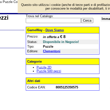
su Puzzle Colorful Cupcakes 500 pezzi e prezzo di vendita. Prodotto da Clem
Questo sito utilizza i cookie (anche di terze parti e di profilazi
per conoscere le modalità per disabilitarli, ti 
zzi
Trova nel Catalogo:
Imma
GameWay -
Dove Siamo
Prezzo:
€ 8
in offerta a
Status:
Disponibile in Negozio!
Tipo:
Puzzle
Editore:
Clementoni
Categorie
Puzzle 2D
Puzzle 500 pezzi
Altri dati
Codice EAN:
8005125350575