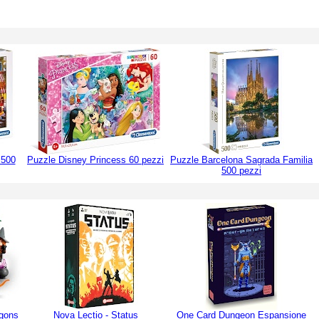
 500
Puzzle Disney Princess 60 pezzi
Puzzle Barcelona Sagrada Familia
500 pezzi
gons
Nova Lectio - Status
One Card Dungeon Espansione