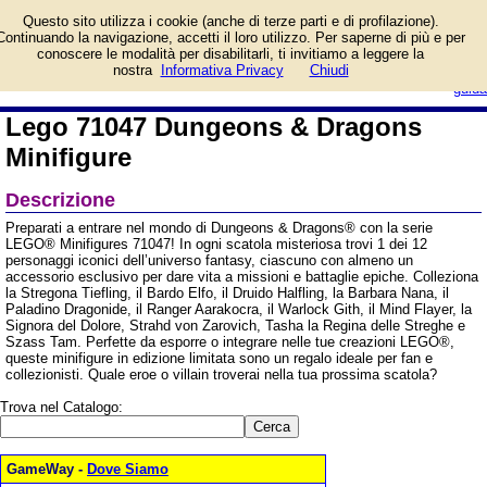
Informazioni su Lego
Questo sito utilizza i cookie (anche di terze parti e di profilazione).
71047 Dungeons &
Continuando la navigazione, accetti il loro utilizzo. Per saperne di più e per
Dragons Minifigure e
conoscere le modalità per disabilitarli, ti invitiamo a leggere la
prezzo di vendita. Prodotto da
login/registrati
nostra
Informativa Privacy
Chiudi
Costruzioni Lego
guida
Lego 71047 Dungeons & Dragons
Minifigure
Descrizione
Preparati a entrare nel mondo di Dungeons & Dragons® con la serie
LEGO® Minifigures 71047! In ogni scatola misteriosa trovi 1 dei 12
personaggi iconici dell’universo fantasy, ciascuno con almeno un
accessorio esclusivo per dare vita a missioni e battaglie epiche. Colleziona
la Stregona Tiefling, il Bardo Elfo, il Druido Halfling, la Barbara Nana, il
Paladino Dragonide, il Ranger Aarakocra, il Warlock Gith, il Mind Flayer, la
Signora del Dolore, Strahd von Zarovich, Tasha la Regina delle Streghe e
Szass Tam. Perfette da esporre o integrare nelle tue creazioni LEGO®,
queste minifigure in edizione limitata sono un regalo ideale per fan e
collezionisti. Quale eroe o villain troverai nella tua prossima scatola?
Trova nel Catalogo:
GameWay -
Dove Siamo