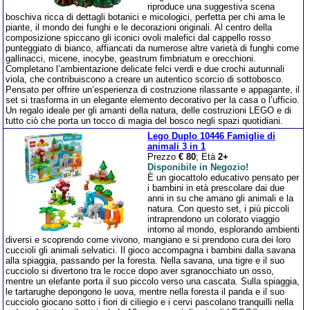
riproduce una suggestiva scena
boschiva ricca di dettagli botanici e micologici, perfetta per chi ama le
piante, il mondo dei funghi e le decorazioni originali. Al centro della
composizione spiccano gli iconici ovoli malefici dal cappello rosso
punteggiato di bianco, affiancati da numerose altre varietà di funghi come
gallinacci, micene, inocybe, geastrum fimbriatum e orecchioni.
Completano l’ambientazione delicate felci verdi e due crochi autunnali
viola, che contribuiscono a creare un autentico scorcio di sottobosco.
Pensato per offrire un’esperienza di costruzione rilassante e appagante, il
set si trasforma in un elegante elemento decorativo per la casa o l’ufficio.
Un regalo ideale per gli amanti della natura, delle costruzioni LEGO e di
tutto ciò che porta un tocco di magia del bosco negli spazi quotidiani.
Lego Duplo 10446 Famiglie di
animali 3 in 1
Prezzo
€ 80
; Età
2+
Disponibile in Negozio!
È un giocattolo educativo pensato per
i bambini in età prescolare dai due
anni in su che amano gli animali e la
natura. Con questo set, i più piccoli
intraprendono un colorato viaggio
intorno al mondo, esplorando ambienti
diversi e scoprendo come vivono, mangiano e si prendono cura dei loro
cuccioli gli animali selvatici. Il gioco accompagna i bambini dalla savana
alla spiaggia, passando per la foresta. Nella savana, una tigre e il suo
cucciolo si divertono tra le rocce dopo aver sgranocchiato un osso,
mentre un elefante porta il suo piccolo verso una cascata. Sulla spiaggia,
le tartarughe depongono le uova, mentre nella foresta il panda e il suo
cucciolo giocano sotto i fiori di ciliegio e i cervi pascolano tranquilli nella