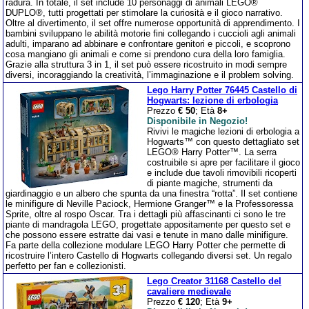
radura. In totale, il set include 10 personaggi di animali LEGO®
DUPLO®, tutti progettati per stimolare la curiosità e il gioco narrativo.
Oltre al divertimento, il set offre numerose opportunità di apprendimento. I
bambini sviluppano le abilità motorie fini collegando i cuccioli agli animali
adulti, imparano ad abbinare e confrontare genitori e piccoli, e scoprono
cosa mangiano gli animali e come si prendono cura della loro famiglia.
Grazie alla struttura 3 in 1, il set può essere ricostruito in modi sempre
diversi, incoraggiando la creatività, l’immaginazione e il problem solving.
Lego Harry Potter 76445 Castello di
Hogwarts: lezione di erbologia
Prezzo
€ 50
; Età
8+
Disponibile in Negozio!
Rivivi le magiche lezioni di erbologia a
Hogwarts™ con questo dettagliato set
LEGO® Harry Potter™. La serra
costruibile si apre per facilitare il gioco
e include due tavoli rimovibili ricoperti
di piante magiche, strumenti da
giardinaggio e un albero che spunta da una finestra “rotta”. Il set contiene
le minifigure di Neville Paciock, Hermione Granger™ e la Professoressa
Sprite, oltre al rospo Oscar. Tra i dettagli più affascinanti ci sono le tre
piante di mandragola LEGO, progettate appositamente per questo set e
che possono essere estratte dai vasi e tenute in mano dalle minifigure.
Fa parte della collezione modulare LEGO Harry Potter che permette di
ricostruire l’intero Castello di Hogwarts collegando diversi set. Un regalo
perfetto per fan e collezionisti.
Lego Creator 31168 Castello del
cavaliere medievale
Prezzo
€ 120
; Età
9+