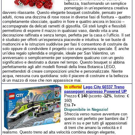
bellezza, trasformando un semplice
pomeriggio in un’esperienza creativa
davvero rilassante. Questo elegante bouquet costruibile, pensato per
adulti, ricrea una dozzina di rose rosse in diverse fasi di fioritura – quattro
completamente sbocciate, quattro in fiore e quattro ancora in boccio –
accompagnate da delicati rametti di gipsofila. Gli steli lunghi e flessibili
permettono di esporre il mazzo in qualsiasi vaso, dando vita a una
decorazione raffinata e senza tempo, perfetta per la casa o l’ufficio. Il set
è studiato per offrirti un’esperienza piacevole e intuitiva: le sei buste di
mattoncini e le istruzioni suddivise per fasi ti consentono di costruire da
solo oppure di condividere il progetto con una persona speciale. È anche
un’idea regalo splendida e originale, ideale per San Valentino, un
anniversario o semplicemente per sorprendere qualcuno con un gesto
significativo e destinato a durare nel tempo. Questo bouquet si abbina
perfettamente agli altri modelli floreali della linea Botanica LEGO,
permettendoti di creare composizioni uniche e personalizzate. Niente
acqua, nessuna cura quotidiana: solo il piacere di costruire e la bellezza
di un mazzo di rose che non appassisce mai.
In offerta!
Lego City 60337 Treno
passeggeri espresso Powered UP
Prezzo
€ 140
(sconto
-12%
, listino: €
160)
Età
7+
Disponibile in Negozio!
Sfreccia verso nuove avventure con
questo set perfetto per bambini dai 7
anni in su e per tutti gli appassionati
di treni che amano la velocità e il
realismo. Questo treno ad alta velocità combina design elegante,