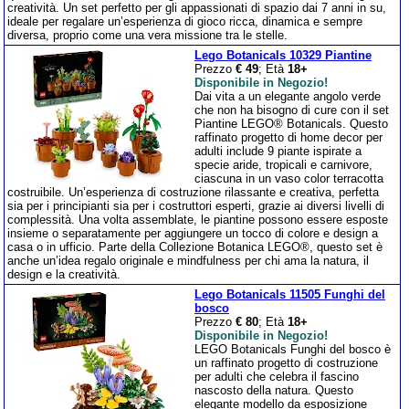
creatività. Un set perfetto per gli appassionati di spazio dai 7 anni in su,
ideale per regalare un’esperienza di gioco ricca, dinamica e sempre
diversa, proprio come una vera missione tra le stelle.
Lego Botanicals 10329 Piantine
Prezzo
€ 49
; Età
18+
Disponibile in Negozio!
Dai vita a un elegante angolo verde
che non ha bisogno di cure con il set
Piantine LEGO® Botanicals. Questo
raffinato progetto di home decor per
adulti include 9 piante ispirate a
specie aride, tropicali e carnivore,
ciascuna in un vaso color terracotta
costruibile. Un’esperienza di costruzione rilassante e creativa, perfetta
sia per i principianti sia per i costruttori esperti, grazie ai diversi livelli di
complessità. Una volta assemblate, le piantine possono essere esposte
insieme o separatamente per aggiungere un tocco di colore e design a
casa o in ufficio. Parte della Collezione Botanica LEGO®, questo set è
anche un’idea regalo originale e mindfulness per chi ama la natura, il
design e la creatività.
Lego Botanicals 11505 Funghi del
bosco
Prezzo
€ 80
; Età
18+
Disponibile in Negozio!
LEGO Botanicals Funghi del bosco è
un raffinato progetto di costruzione
per adulti che celebra il fascino
nascosto della natura. Questo
elegante modello da esposizione