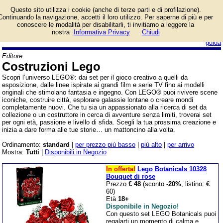
Catalogo prodotti
Questo sito utilizza i cookie (anche di terze parti e di profilazione).
Costruzioni Lego con
Continuando la navigazione, accetti il loro utilizzo. Per saperne di più e per
informazioni e prezzi.
conoscere le modalità per disabilitarli, ti invitiamo a leggere la
Giochi da Tavolo in vendita.
nostra
Informativa Privacy
Chiudi
login/registrati
guida
Editore
Costruzioni Lego
Scopri l’universo LEGO®: dai set per il gioco creativo a quelli da
esposizione, dalle linee ispirate ai grandi film e serie TV fino ai modelli
originali che stimolano fantasia e ingegno. Con LEGO® puoi rivivere scene
iconiche, costruire città, esplorare galassie lontane o creare mondi
completamente nuovi. Che tu sia un appassionato alla ricerca di set da
collezione o un costruttore in cerca di avventure senza limiti, troverai set
per ogni età, passione e livello di sfida. Scegli la tua prossima creazione e
inizia a dare forma alle tue storie… un mattoncino alla volta.
Ordinamento:
standard
|
per prezzo più basso
|
più alto
|
per arrivo
Mostra:
Tutti
|
Disponibili in Negozio
In offerta!
Lego Botanicals 10328
Bouquet di rose
Prezzo
€ 48
(sconto
-20%
, listino: €
60)
Età
18+
Disponibile in Negozio!
Con questo set LEGO Botanicals puoi
regalarti un momento di calma e