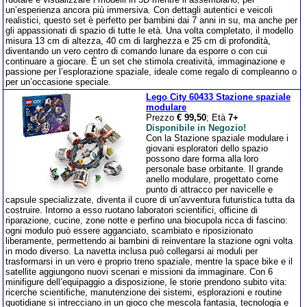
un’esperienza ancora più immersiva. Con dettagli autentici e veicoli
realistici, questo set è perfetto per bambini dai 7 anni in su, ma anche per
gli appassionati di spazio di tutte le età. Una volta completato, il modello
misura 13 cm di altezza, 40 cm di larghezza e 25 cm di profondità,
diventando un vero centro di comando lunare da esporre o con cui
continuare a giocare. È un set che stimola creatività, immaginazione e
passione per l’esplorazione spaziale, ideale come regalo di compleanno o
per un’occasione speciale.
Lego City 60433 Stazione spaziale
modulare
Prezzo
€ 99,50
; Età
7+
Disponibile in Negozio!
Con la Stazione spaziale modulare i
giovani esploratori dello spazio
possono dare forma alla loro
personale base orbitante. Il grande
anello modulare, progettato come
punto di attracco per navicelle e
capsule specializzate, diventa il cuore di un’avventura futuristica tutta da
costruire. Intorno a esso ruotano laboratori scientifici, officine di
riparazione, cucine, zone notte e perfino una biocupola ricca di fascino:
ogni modulo può essere agganciato, scambiato e riposizionato
liberamente, permettendo ai bambini di reinventare la stazione ogni volta
in modo diverso. La navetta inclusa può collegarsi ai moduli per
trasformarsi in un vero e proprio treno spaziale, mentre la space bike e il
satellite aggiungono nuovi scenari e missioni da immaginare. Con 6
minifigure dell’equipaggio a disposizione, le storie prendono subito vita:
ricerche scientifiche, manutenzione dei sistemi, esplorazioni e routine
quotidiane si intrecciano in un gioco che mescola fantasia, tecnologia e