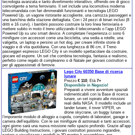
tecnologia avanzata e tanto divertimento interattivo, offrendo ore di gioco
coinvolgente a tema ferroviario. Il set include una locomotiva moderna
telecomandata con fari dimmerabili funzionanti e tecnologia LEGO
Powered Up, un vagone ristorante accogliente, una carrozza passeggeri e
una banchina della stazione dettagliata. Con i 24 pezzi di binari inclusi (8
dritti e 16 curvi), i bambini possono costruire la loro linea ferroviaria e
mettere subito in moto il treno utilizzando il telecomando o l’app LEGO
Powered Up su uno smart device. A completare l’esperienza ci sono 6
minifigure con accessori come una bicicletta, una sedia a rotelle, una
valigetta, un laptop e persino un hot dog, per creare infinite storie di
viaggio e di vita quotidiana. Con una lunghezza di 86 cm, il Treno
passeggeri espresso LEGO City è un modello spettacolare da costruire,
giocare ed esporre. Un set che combina tecnologia, fantasia e realismo,
perfetto come regalo di compleanno o di Natale per giovani costruttori e
per gli appassionati di ferrovie.
Lego City 60350 Base di ricerca
lunare
Prezzo
€ 110
; Età
7+
Disponibile in Negozio!
Preparati a vivere avventure spaziali
indimenticabili con la Base di ricerca
lunare, un set ispirato alle missioni
reali della NASA. Il modello include un
lander lunare, il rover VIPER, un
drone skycrane, un buggy lunare e
l’imponente modulo di alloggio a cupola, completo di laboratori, garage e
camera dell’equilibrio. Con le sei minifigure di astronauti e tanti accessori,
ogni giorno sarà una nuova missione nello spazio profondo. Grazie all’app
LEGO Building Instructions, i giovani costruttori possono ingrandire,
ruotare e visualizzare i modelli in 3D mentre li assemblano, per