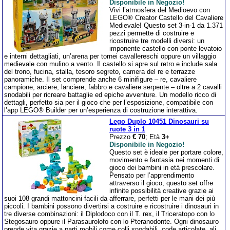
Disponibile in Negozio!
Vivi l’atmosfera del Medioevo con
LEGO® Creator Castello del Cavaliere
Medievale! Questo set 3-in-1 da 1.371
pezzi permette di costruire e
ricostruire tre modelli diversi: un
imponente castello con ponte levatoio
e interni dettagliati, un’arena per tornei cavallereschi oppure un villaggio
medievale con mulino a vento. Il castello si apre sul retro e include sala
del trono, fucina, stalla, tesoro segreto, camera del re e terrazze
panoramiche. Il set comprende anche 6 minifigure – re, cavaliere
campione, arciere, lanciere, fabbro e cavaliere serpente – oltre a 2 cavalli
snodabili per ricreare battaglie ed epiche avventure. Un modello ricco di
dettagli, perfetto sia per il gioco che per l’esposizione, compatibile con
l’app LEGO® Builder per un’esperienza di costruzione interattiva.
Lego Duplo 10451 Dinosauri su
ruote 3 in 1
Prezzo
€ 70
; Età
3+
Disponibile in Negozio!
Questo set è ideale per portare colore,
movimento e fantasia nei momenti di
gioco dei bambini in età prescolare.
Pensato per l’apprendimento
attraverso il gioco, questo set offre
infinite possibilità creative grazie ai
suoi 108 grandi mattoncini facili da afferrare, perfetti per le mani dei più
piccoli. I bambini possono divertirsi a costruire e ricostruire i dinosauri in
tre diverse combinazioni: il Diplodoco con il T. rex, il Triceratopo con lo
Stegosauro oppure il Parasaurolofo con lo Pteranodonte. Ogni dinosauro
prende vita grazie a parti mobili come colli snodabili, code articolate, ali