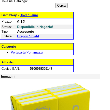
Trova nel Catalogo:
GameWay -
Dove Siamo
Prezzo:
€ 12
Status:
Disponibile in Negozio!
Tipo:
Accessorio
Editore:
Dragon Shield
Categorie
Portacarte/Portamazzi
Altri dati
Codice EAN:
5706569305147
Immagini