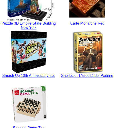
Puzzle 3D Empire State Building
Carte Monarchs Red
New York
Smash Up 10th Anniversary set
Sherlock - L'Eredità del Padrino
Scacchi Dama Tria