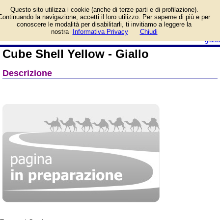
Informazioni su Cube
Questo sito utilizza i cookie (anche di terze parti e di profilazione).
Shell Yellow - Giallo e
Continuando la navigazione, accetti il loro utilizzo. Per saperne di più e per
prezzo di vendita.
conoscere le modalità per disabilitarli, ti invitiamo a leggere la
Prodotto da Dragon Shield
login/registrati
nostra
Informativa Privacy
Chiudi
guida
Cube Shell Yellow - Giallo
Descrizione