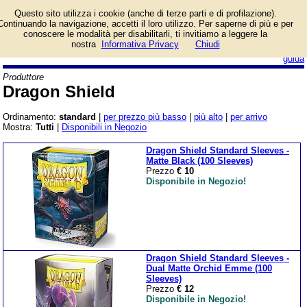
Catalogo prodotti Dragon
Questo sito utilizza i cookie (anche di terze parti e di profilazione).
Shield con informazioni e
Continuando la navigazione, accetti il loro utilizzo. Per saperne di più e per
prezzi. Giochi da Tavolo
conoscere le modalità per disabilitarli, ti invitiamo a leggere la
in vendita.
nostra
Informativa Privacy
Chiudi
login/registrati
guida
Produttore
Dragon Shield
Ordinamento:
standard
|
per prezzo più basso
|
più alto
|
per arrivo
Mostra:
Tutti
|
Disponibili in Negozio
Dragon Shield Standard Sleeves -
Matte Black (100 Sleeves)
Prezzo
€ 10
Disponibile in Negozio!
Dragon Shield Standard Sleeves -
Dual Matte Orchid Emme (100
Sleeves)
Prezzo
€ 12
Disponibile in Negozio!