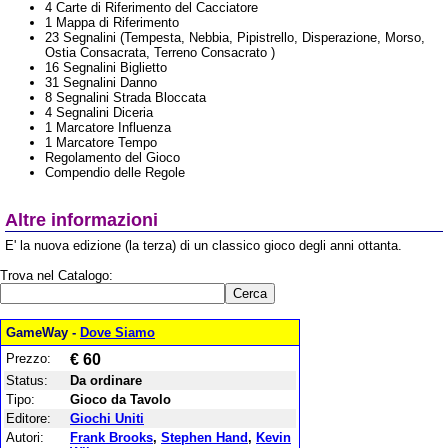
4 Carte di Riferimento del Cacciatore
1 Mappa di Riferimento
23 Segnalini (Tempesta, Nebbia, Pipistrello, Disperazione, Morso,
Ostia Consacrata, Terreno Consacrato )
16 Segnalini Biglietto
31 Segnalini Danno
8 Segnalini Strada Bloccata
4 Segnalini Diceria
1 Marcatore Influenza
1 Marcatore Tempo
Regolamento del Gioco
Compendio delle Regole
Altre informazioni
E' la nuova edizione (la terza) di un classico gioco degli anni ottanta.
Trova nel Catalogo:
GameWay -
Dove Siamo
Prezzo:
€ 60
Status:
Da ordinare
Tipo:
Gioco da Tavolo
Editore:
Giochi Uniti
Autori:
Frank Brooks
,
Stephen Hand
,
Kevin