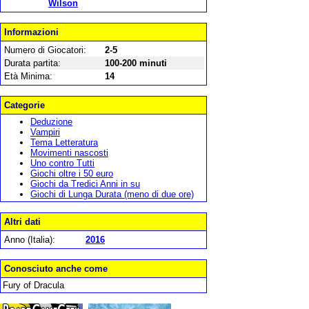
Wilson
Informazioni
Numero di Giocatori:
2-5
Durata partita:
100-200 minuti
Età Minima:
14
Categorie
Deduzione
Vampiri
Tema Letteratura
Movimenti nascosti
Uno contro Tutti
Giochi oltre i 50 euro
Giochi da Tredici Anni in su
Giochi di Lunga Durata (meno di due ore)
Altri dati
Anno (Italia):
2016
Conosciuto anche come
Fury of Dracula