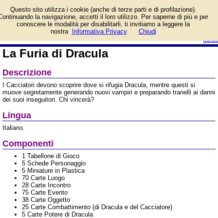
Informazioni su La Furia di
Questo sito utilizza i cookie (anche di terze parti e di profilazione).
Dracula e prezzo di
Continuando la navigazione, accetti il loro utilizzo. Per saperne di più e per
vendita. Prodotto da
conoscere le modalità per disabilitarli, ti invitiamo a leggere la
Giochi Uniti
login/registrati
nostra
Informativa Privacy
Chiudi
guida
La Furia di Dracula
Descrizione
I Cacciatori devono scoprire dove si rifugia Dracula, mentre questi si
muove segretamente generando nuovi vampiri e preparando tranelli ai danni
dei suoi inseguitori. Chi vincerà?
Lingua
Italiano.
Componenti
1 Tabellone di Gioco
5 Schede Personaggio
5 Miniature in Plastica
70 Carte Luogo
28 Carte Incontro
75 Carte Evento
38 Carte Oggetto
25 Carte Combattimento (di Dracula e del Cacciatore)
5 Carte Potere di Dracula