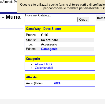
su Altered: Premium Hero Standees - Muna e prezzo di vendita. Prodotto da
Questo sito utilizza i cookie (anche di terze parti e di profilazi
per conoscere le modalità per disabilitarli, ti 
s - Muna
Trova nel Catalogo:
Imma
GameWay -
Dove Siamo
Prezzo:
€ 10
Status:
Da ordinare
Tipo:
Accessorio
Editore:
Gamegenic
Categorie
Altered TCG
Collezionabili
Altri dati
Anno (Italia):
2024