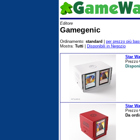
Editore
Gamegenic
Ordinamento:
standard
|
per prezzo più bas
Mostra:
Tutti
|
Disponibili in Negozio
Star Wa
Prezzo
Disponi
Star Wa
Prezzo
Da ordi