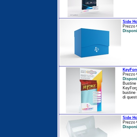
Side Ho
Prezzo
Disponi
KeyForg
Prezzo
Disponi
Bustine 
KeyForge
bustine 
di quest
Side Ho
Prezzo
Disponi