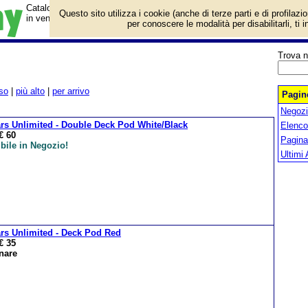
Catalogo prodotti Gamegenic con informazioni e prezzi. Giochi da Tav
Questo sito utilizza i cookie (anche di terze parti e di profilazi
in vendita.
per conoscere le modalità per disabilitarli, ti 
Trova n
so
|
più alto
|
per arrivo
Pagine
Negozio
rs Unlimited - Double Deck Pod White/Black
Elenco
€ 60
Pagin
bile in Negozio!
Ultimi 
rs Unlimited - Deck Pod Red
€ 35
nare