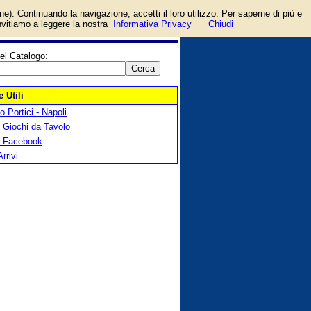
olo
login/registrati
one). Continuando la navigazione, accetti il loro utilizzo. Per saperne di più e
guida
invitiamo a leggere la nostra
Informativa Privacy
Chiudi
el Catalogo:
 Utili
 Portici - Napoli
 Giochi da Tavolo
a Facebook
Arrivi