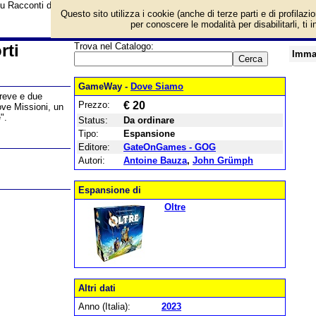
su Racconti di Oltre - Vivi e Non Morti e prezzo di vendita. Prodotto da Ga
Questo sito utilizza i cookie (anche di terze parti e di profilazi
per conoscere le modalità per disabilitarli, ti 
rti
Trova nel Catalogo:
Imma
GameWay -
Dove Siamo
breve e due
Prezzo:
€ 20
ove Missioni, un
".
Status:
Da ordinare
Tipo:
Espansione
Editore:
GateOnGames - GOG
Autori:
Antoine Bauza
,
John Grümph
Espansione di
Oltre
Altri dati
Anno (Italia):
2023