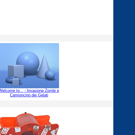
Welcome to... - Invasione Zombi e
Camioncino dei Gelati