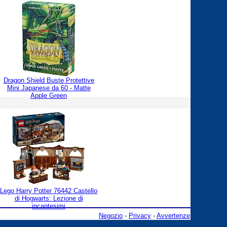
Dragon Shield Buste Protettive
Mini Japanese da 60 - Matte
Apple Green
Lego Harry Potter 76442 Castello
di Hogwarts: Lezione di
incantesimi
Negozio
-
Privacy
-
Avvertenze