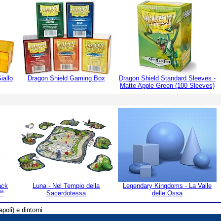
iallo
Dragon Shield Gaming Box
Dragon Shield Standard Sleeves -
Matte Apple Green (100 Sleeves)
ack
Luna - Nel Tempio della
Legendary Kingdoms - La Valle
n™
Sacerdotessa
delle Ossa
poli) e dintorni