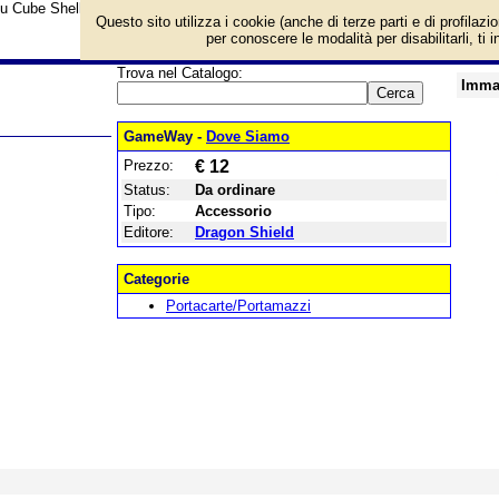
su Cube Shell Forest Green e prezzo di vendita. Prodotto da Dragon Shield
Questo sito utilizza i cookie (anche di terze parti e di profilazi
per conoscere le modalità per disabilitarli, ti 
Trova nel Catalogo:
Imma
GameWay -
Dove Siamo
Prezzo:
€ 12
Status:
Da ordinare
Tipo:
Accessorio
Editore:
Dragon Shield
Categorie
Portacarte/Portamazzi