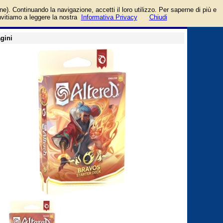
x
login/registrati
one). Continuando la navigazione, accetti il loro utilizzo. Per saperne di più e
guida
invitiamo a leggere la nostra
Informativa Privacy
Chiudi
gini