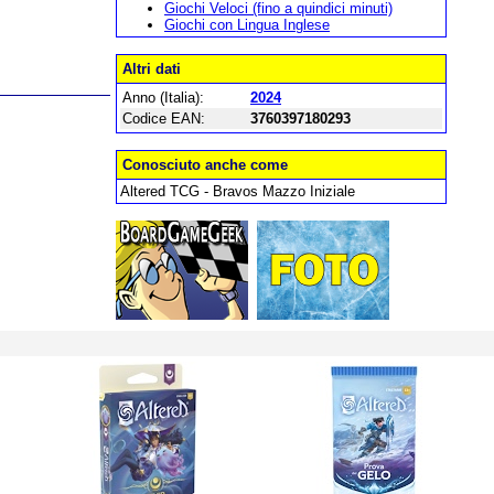
Giochi Veloci (fino a quindici minuti)
Giochi con Lingua Inglese
Altri dati
Anno (Italia):
2024
Codice EAN:
3760397180293
Conosciuto anche come
Altered TCG - Bravos Mazzo Iniziale