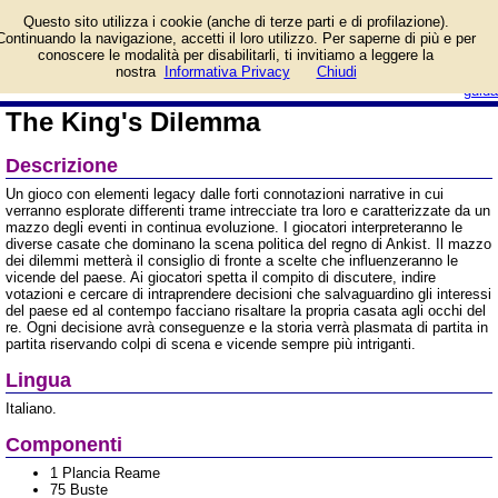
Informazioni su The King's
Questo sito utilizza i cookie (anche di terze parti e di profilazione).
Dilemma e prezzo di
Continuando la navigazione, accetti il loro utilizzo. Per saperne di più e per
vendita. Prodotto da
conoscere le modalità per disabilitarli, ti invitiamo a leggere la
Ghenos Games
login/registrati
nostra
Informativa Privacy
Chiudi
guida
The King's Dilemma
Descrizione
Un gioco con elementi legacy dalle forti connotazioni narrative in cui
verranno esplorate differenti trame intrecciate tra loro e caratterizzate da un
mazzo degli eventi in continua evoluzione. I giocatori interpreteranno le
diverse casate che dominano la scena politica del regno di Ankist. Il mazzo
dei dilemmi metterà il consiglio di fronte a scelte che influenzeranno le
vicende del paese. Ai giocatori spetta il compito di discutere, indire
votazioni e cercare di intraprendere decisioni che salvaguardino gli interessi
del paese ed al contempo facciano risaltare la propria casata agli occhi del
re. Ogni decisione avrà conseguenze e la storia verrà plasmata di partita in
partita riservando colpi di scena e vicende sempre più intriganti.
Lingua
Italiano.
Componenti
1 Plancia Reame
75 Buste