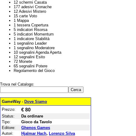
12 schermi Casata
177 adesivi Cronache
12 Adesivi Mistero
15 carte Voto
1 Mappa
1 tessera Copertura
5 indicatori Risorsa
5 indicatori Momentum
1 indicatore Stabilità
1 segnalino Leader
1 segnalino Moderatore
10 segnalini Agenda Aperta
12 segnalini Esito
72 Monete
65 segnalini Potere
Regolamento del Gioco
Trova nel Catalogo:
GameWay -
Dove Siamo
Prezzo:
€ 80
Status:
Da ordinare
Tipo:
Gioco da Tavolo
Editore:
Ghenos Games
Autori:
Hjalmar Hach
,
Lorenzo Silva