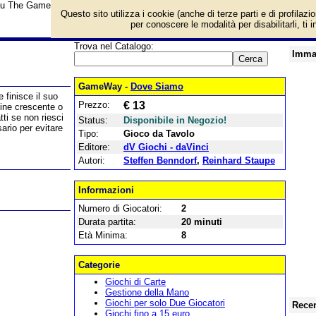
su The Game: Faccia a Faccia e prezzo di vendita. Prodotto da dV Giochi - d
Questo sito utilizza i cookie (anche di terze parti e di profilazi
per conoscere le modalità per disabilitarli, ti 
Trova nel Catalogo:
Imma
GameWay -
Dove Siamo
 finisce il suo
Prezzo:
€ 13
dine crescente o
tti se non riesci
Status:
Disponibile in Negozio!
ario per evitare
Tipo:
Gioco da Tavolo
Editore:
dV Giochi - daVinci
Autori:
Steffen Benndorf
,
Reinhard Staupe
Informazioni
Numero di Giocatori:
2
Durata partita:
20 minuti
Età Minima:
8
Categorie
Giochi di Carte
Gestione della Mano
Giochi per solo Due Giocatori
Recen
Giochi fino a 15 euro