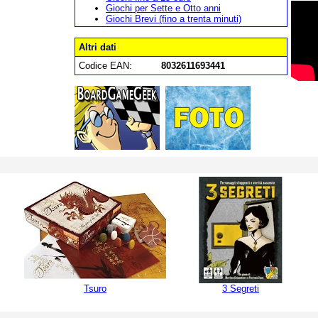
Giochi per Sette e Otto anni
Giochi Brevi (fino a trenta minuti)
Altri dati
Codice EAN:
8032611693441
Tsuro
3 Segreti