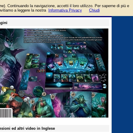
login/registrati
one). Continuando la navigazione, accetti il loro utilizzo. Per saperne di più e
guida
invitiamo a leggere la nostra
Informativa Privacy
Chiudi
gini
sioni ed altri video in Inglese