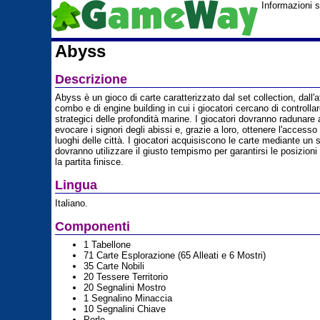
Informazioni 
Abyss
Descrizione
Abyss è un gioco di carte caratterizzato dal set collection, dall'a
combo e di engine building in cui i giocatori cercano di controllar
strategici delle profondità marine. I giocatori dovranno radunare a
evocare i signori degli abissi e, grazie a loro, ottenere l'accesso 
luoghi delle città. I giocatori acquisiscono le carte mediante un 
dovranno utilizzare il giusto tempismo per garantirsi le posizioni
la partita finisce.
Lingua
Italiano.
Componenti
1 Tabellone
71 Carte Esplorazione (65 Alleati e 6 Mostri)
35 Carte Nobili
20 Tessere Territorio
20 Segnalini Mostro
1 Segnalino Minaccia
10 Segnalini Chiave
Perle