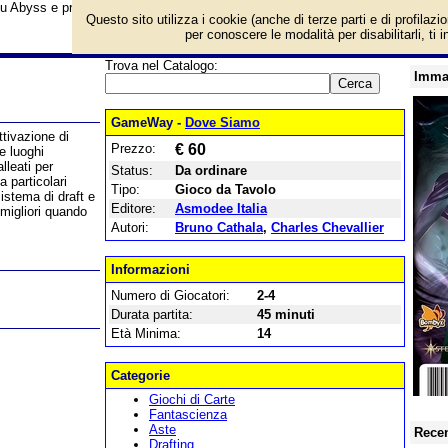
su Abyss e prezzo di vendita. Prodotto da Asmodee Italia
Questo sito utilizza i cookie (anche di terze parti e di profilazi
per conoscere le modalità per disabilitarli, ti 
Trova nel Catalogo:
Imma
GameWay -
Dove Siamo
ttivazione di
Prezzo:
€ 60
e luoghi
lleati per
Status:
Da ordinare
a particolari
Tipo:
Gioco da Tavolo
sistema di draft e
Editore:
Asmodee Italia
 migliori quando
Autori:
Bruno Cathala
,
Charles Chevallier
Informazioni
Numero di Giocatori:
2-4
Durata partita:
45 minuti
Età Minima:
14
Categorie
Giochi di Carte
Fantascienza
Aste
Recen
Drafting