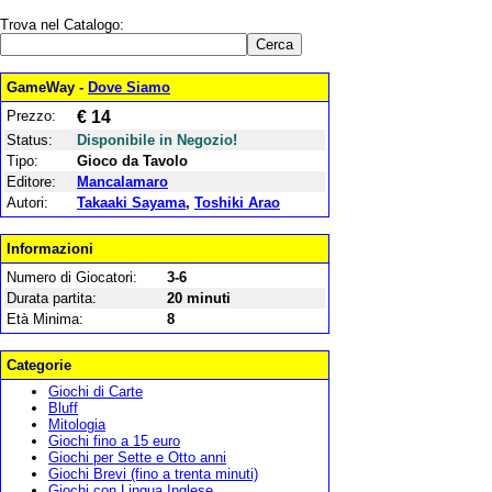
Trova nel Catalogo:
GameWay -
Dove Siamo
Prezzo:
€ 14
Status:
Disponibile in Negozio!
Tipo:
Gioco da Tavolo
Editore:
Mancalamaro
Autori:
Takaaki Sayama
,
Toshiki Arao
Informazioni
Numero di Giocatori:
3-6
Durata partita:
20 minuti
Età Minima:
8
Categorie
Giochi di Carte
Bluff
Mitologia
Giochi fino a 15 euro
Giochi per Sette e Otto anni
Giochi Brevi (fino a trenta minuti)
Giochi con Lingua Inglese