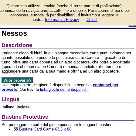
Informazioni su Nessos e
Questo sito utilizza i cookie (anche di terze parti e di profilazione).
prezzo di vendita.
Continuando la navigazione, accetti il loro utilizzo. Per saperne di più e per
Prodotto da Mancalamaro
conoscere le modalità per disabilitarli, ti invitiamo a leggere la
login/registrati
nostra
Informativa Privacy
Chiudi
guida
Nessos
Descrizione
Intrigante gioco di bluff, in cui bisogna raccogliere carte punti evitando per
quanto possibile di prendere le pericolose carte Caronte. Il giocatore di
turno, offre una carta coperta ad un altro giocatore, che potrà o accettarla
(sperando che non sia un Caronte) o mandarla indietro all'offerente o
aggiungere una carta dalla sua mano e offrirla ad un altro giocatore.
Vuoi provarlo?
Una copia aperta del gioco è disponibile in negozio,
contattaci per
provarlo!
Qui trovi la
lista giochi demo disponibili
.
Lingua
Italiano, Inglese.
Bustine Protettive
Per proteggere le carte del gioco puoi usare le seguenti bustine:
55
Bustine Card Game 63,5 x 88